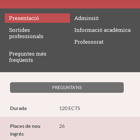
Presentació
Admissió
Sortides
Informació
acadèmica
professionals
Professorat
Preguntes
més
freqüents
PREGUNTA'NS
Durada
120 ECTS
Places de nou
26
ingrés