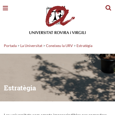
Cerc
Portada
>
La Universitat
>
Coneixeu la URV
>
Estratègia
Estratègia
Les universitats som agents imprescindibles per engendrar