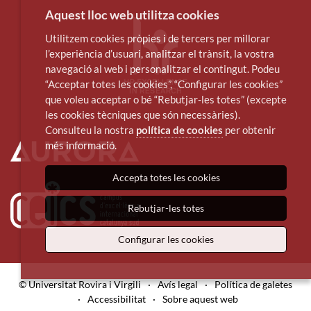
Aquest lloc web utilitza cookies
Utilitzem cookies pròpies i de tercers per millorar
l’experiència d’usuari, analitzar el trànsit, la vostra
navegació al web i personalitzar el contingut. Podeu
“Acceptar totes les cookies”, “Configurar les cookies”
que voleu acceptar o bé “Rebutjar-les totes” (excepte
les cookies tècniques que són necessàries).
Consulteu la nostra
política de cookies
per obtenir
més informació.
Accepta totes les cookies
Rebutjar-les totes
Configurar les cookies
© Universitat Rovira i Virgili
·
Avís legal
·
Política de galetes
·
Accessibilitat
·
Sobre aquest web