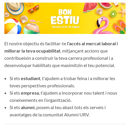
El nostre objectiu és facilitar-te
l’accés al mercat laboral i
millorar la teva ocupabilitat
, mitjançant accions que
contribueixin a construir la teva carrera professional i a
desenvolupar habilitats que maximitzin el teu potencial.
Si ets
estudiant
, t'ajudem a trobar feina i a millorar les
teves perspectives professionals.
Si ets
empresa
, t’ajudem a incorporar nou talent i nous
coneixements en l’organització.
Si ets
alumni
, posem al teu abast tots els serveis i
avantatges de la comunitat Alumni URV.