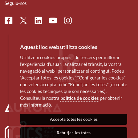
Seguiu-nos
Facebook
Linkedin
Instagram
Twitter
Youtube
Aquest lloc web utilitza cookies
Utilitzem cookies pròpies i de tercers per millorar
l’experiència d’usuari, analitzar el trànsit, la vostra
navegació al web i personalitzar el contingut. Podeu
“Acceptar totes les cookies”, “Configurar les cookies”
que voleu acceptar o bé “Rebutjar-les totes” (excepte
les cookies tècniques que són necessàries).
Consulteu la nostra
política de cookies
per obtenir
més informació.
Accepta totes les cookies
Rebutjar-les totes