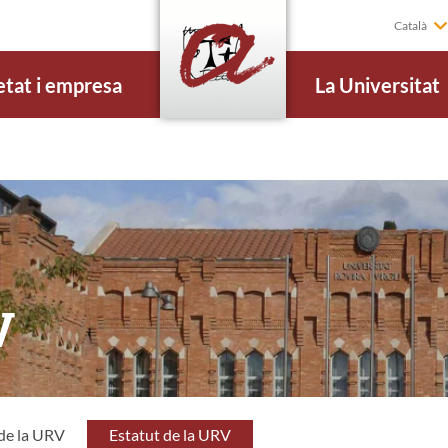
Català
etat i empresa
La Universitat
V
 de la URV
Estatut de la URV