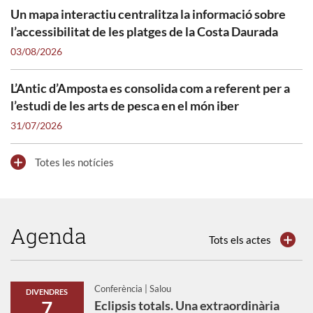
Un mapa interactiu centralitza la informació sobre
l’accessibilitat de les platges de la Costa Daurada
03/08/2026
L’Antic d’Amposta es consolida com a referent per a
l’estudi de les arts de pesca en el món iber
31/07/2026
Totes les notícies
Respostes expertes sobre les onades de
Agenda
calor i l’escalfament global
Tots els actes
Investigadors i investigadores de la URV responen preguntes
clau sobre les conseqüències i els reptes de la major
Conferència | Salou
freqüència i intensitat de les onades de calor.
DIVENDRES
7
Eclipsis totals. Una extraordinària