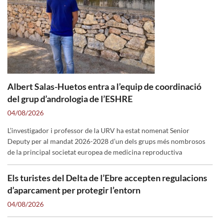
Eclipsa’t de ciència
Albert Salas-Huetos entra a l’equip de coordinació
Fa més d'un segle que no passa i el 12 d'agost, a partir de les
del grup d’andrologia de l’ESHRE
19:35 h, tornarà a passar. A la URV organitzem activitats a tot
04/08/2026
el territori i per a tots els públics per estar preparat per
L’investigador i professor de la URV ha estat nomenat Senior
aquest esdeveniment únic.
Deputy per al mandat 2026-2028 d’un dels grups més nombrosos
de la principal societat europea de medicina reproductiva
Consulta totes les activitats
Els turistes del Delta de l’Ebre accepten regulacions
d’aparcament per protegir l’entorn
04/08/2026