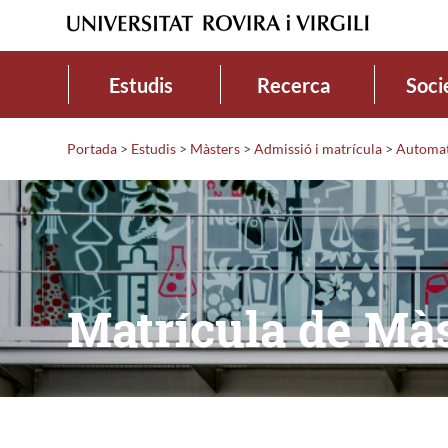
Estudis
Recerca
Soci
Portada
>
Estudis
>
Màsters
>
Admissió i matrícula
>
Automat
Matrícula de Mà