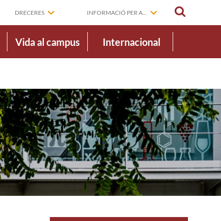
CERCAR
DRECERES
INFORMACIÓ PER A...
Vida al campus
Internacional