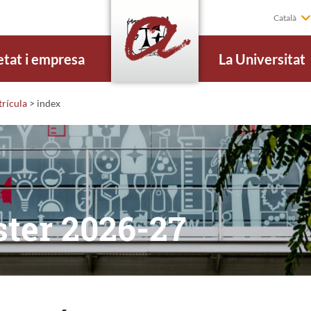
Català
etat i empresa
La Universitat
rícula
>
index
ster 2026-27