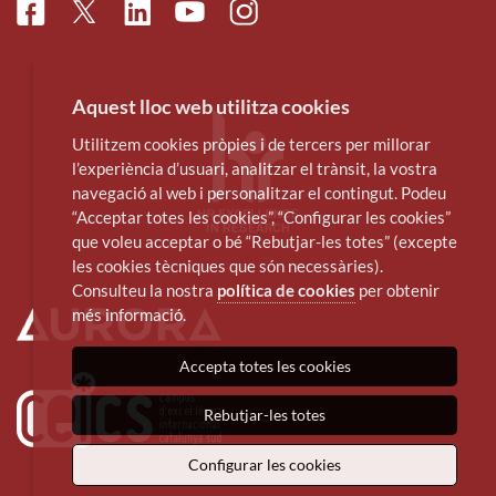
Facebook
Linkedin
Instagram
Twitter
Youtube
Aquest lloc web utilitza cookies
Utilitzem cookies pròpies i de tercers per millorar
l’experiència d’usuari, analitzar el trànsit, la vostra
navegació al web i personalitzar el contingut. Podeu
“Acceptar totes les cookies”, “Configurar les cookies”
que voleu acceptar o bé “Rebutjar-les totes” (excepte
les cookies tècniques que són necessàries).
Consulteu la nostra
política de cookies
per obtenir
més informació.
Accepta totes les cookies
Rebutjar-les totes
Configurar les cookies