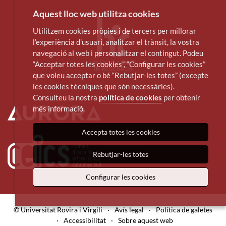
Aquest lloc web utilitza cookies
Utilitzem cookies pròpies i de tercers per millorar
l’experiència d’usuari, analitzar el trànsit, la vostra
navegació al web i personalitzar el contingut. Podeu
“Acceptar totes les cookies”, “Configurar les cookies”
que voleu acceptar o bé “Rebutjar-les totes” (excepte
les cookies tècniques que són necessàries).
Consulteu la nostra
política de cookies
per obtenir
més informació.
Accepta totes les cookies
Rebutjar-les totes
Configurar les cookies
© Universitat Rovira i Virgili
·
Avís legal
·
Política de galetes
·
Accessibilitat
·
Sobre aquest web