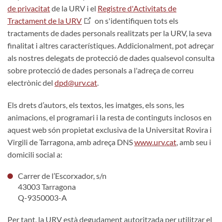
de privacitat
de la URV i el
Registre d'Activitats de
Tractament de la URV
on s'identifiquen tots els
tractaments de dades personals realitzats per la URV, la seva
finalitat i altres característiques. Addicionalment, pot adreçar
als nostres delegats de protecció de dades qualsevol consulta
sobre protecció de dades personals a l'adreça de correu
electrònic del
dpd@urv.cat
.
Els drets d’autors, els textos, les imatges, els sons, les
animacions, el programari i la resta de continguts inclosos en
aquest web són propietat exclusiva de la Universitat Rovira i
Virgili de Tarragona, amb adreça DNS
www.urv.cat
, amb seu i
domicili social a:
Carrer de l’Escorxador, s/n
43003 Tarragona
Q-9350003-A
Per tant, la URV està degudament autoritzada per utilitzar el