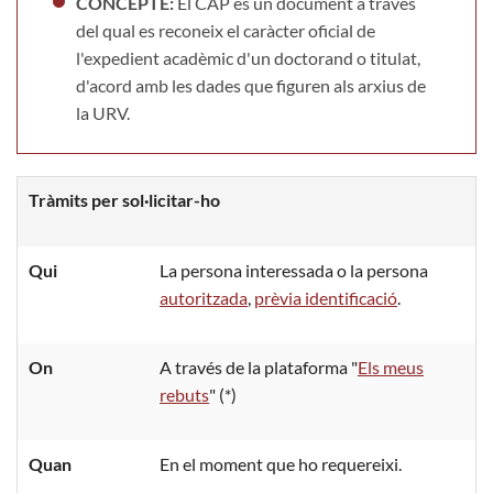
CONCEPTE:
El CAP és un document a través
del qual es reconeix el caràcter oficial de
l'expedient acadèmic d'un doctorand o titulat,
d'acord amb les dades que figuren als arxius de
la URV.
Tràmits per sol·licitar-ho
Qui
La persona interessada o la persona
autoritzada
,
prèvia identificació
.
On
A través de la plataforma "
Els meus
rebuts
" (*)
Quan
En el moment que ho requereixi.