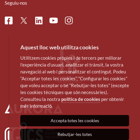
Seguiu-nos
Facebook
Linkedin
Instagram
Twitter
Youtube
Aquest lloc web utilitza cookies
Utilitzem cookies pròpies i de tercers per millorar
l’experiència d’usuari, analitzar el trànsit, la vostra
navegació al web i personalitzar el contingut. Podeu
“Acceptar totes les cookies”, “Configurar les cookies”
que voleu acceptar o bé “Rebutjar-les totes” (excepte
les cookies tècniques que són necessàries).
Consulteu la nostra
política de cookies
per obtenir
més informació.
Accepta totes les cookies
Rebutjar-les totes