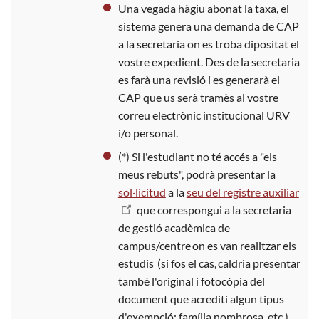
Una vegada hàgiu abonat la taxa, el
sistema genera una demanda de CAP
a la secretaria on es troba dipositat el
vostre expedient. Des de la secretaria
es farà una revisió i es generarà el
CAP que us serà tramès al vostre
correu electrònic institucional URV
i/o personal.
(*) Si l'estudiant no té accés a "els
meus rebuts", podrà presentar la
sol·licitud
a la
seu del registre auxiliar
que correspongui a la secretaria
de gestió acadèmica de
campus/centre on es van realitzar els
estudis (si fos el cas, caldria presentar
també l'original i fotocòpia del
document que acrediti algun tipus
d'exempció: família nombrosa, etc.).