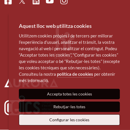
Facebook
Linkedin
Instagram
Twitter
Youtube
Aquest lloc web utilitza cookies
Utilitzem cookies pròpies i de tercers per millorar
l’experiència d’usuari, analitzar el trànsit, la vostra
navegació al web i personalitzar el contingut. Podeu
“Acceptar totes les cookies”, “Configurar les cookies”
que voleu acceptar o bé “Rebutjar-les totes” (excepte
les cookies tècniques que són necessàries).
Consulteu la nostra
política de cookies
per obtenir
més informació.
Accepta totes les cookies
Rebutjar-les totes
Configurar les cookies