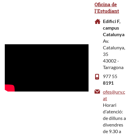
Oficina de
l'Estudiant
Edifici F,
campus
Catalunya
Av.
Catalunya,
35
43002 -
Tarragona
977 55
8191
ofes@urv.c
at
Horari
d'atenció:
de dilluns a
divendres
de 9.30 a