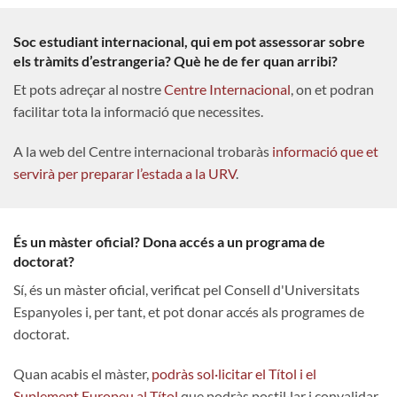
Soc estudiant internacional, qui em pot assessorar sobre
els tràmits d’estrangeria? Què he de fer quan arribi?
Et pots adreçar al nostre
Centre Internacional
, on et podran
facilitar tota la informació que necessites.
A la web del Centre internacional trobaràs
informació que et
servirà per preparar l’estada a la URV
.
És un màster oficial? Dona accés a un programa de
doctorat?
Sí, és un màster oficial, verificat pel Consell d'Universitats
Espanyoles i, per tant, et pot donar accés als programes de
doctorat.
Quan acabis el màster,
podràs sol·licitar el Títol i el
Suplement Europeu al Títol
que podràs postil·lar i convalidar