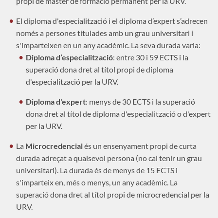
propi de màster de formació permanent per la URV.
El diploma d'especialització i el diploma d’expert s’adrecen
només a persones titulades amb un grau universitari
i
s'imparteixen en un any acadèmic.
La seva durada varia:
Diploma d’especialització
: entre 30 i 59 ECTS i la
superació dona dret al títol propi de diploma
d'especialització per la URV.
Diploma d'expert
: menys de 30 ECTS i la superació
dona dret al títol de diploma d'especialització o d'expert
per la URV.
La
Microcredencial
és un ensenyament propi de curta
durada adreçat a qualsevol persona (no cal tenir un grau
universitari). La durada és de menys de 15 ECTS i
s'imparteix en, més o menys, un any acadèmic. La
superació dona dret al títol propi de microcredencial per la
URV.