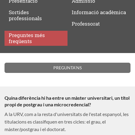
Presentació
Admissió
Sortides
Informació
acadèmica
professionals
Professorat
Preguntes
més
freqüents
Preguntes
PREGUNTA'NS
més
freqüents
Quina diferència hi ha entre un màster universitari, un títol
propi de postgrau i una microcredencial?
A la URV, com a la resta d'universitats de l'estat espanyol, les
titulacions es classifiquen en tres cicles: el grau, el
màster/postgrau i el doctorat.