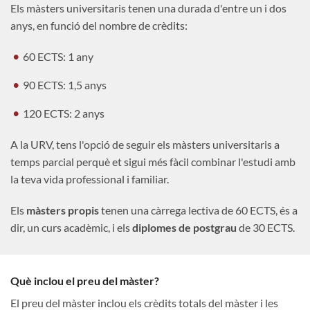
Els màsters universitaris tenen una durada d'entre un i dos
anys, en funció del nombre de crèdits:
60 ECTS: 1 any
90 ECTS: 1,5 anys
120 ECTS: 2 anys
A la URV, tens l'opció de seguir els màsters universitaris a
temps parcial perquè et sigui més fàcil combinar l'estudi amb
la teva vida professional i familiar.
Els
màsters propis
tenen una càrrega lectiva de 60 ECTS, és a
dir, un curs acadèmic, i els
diplomes de postgrau
de 30 ECTS.
Què inclou el preu del màster?
El preu del màster inclou els crèdits totals del màster i les