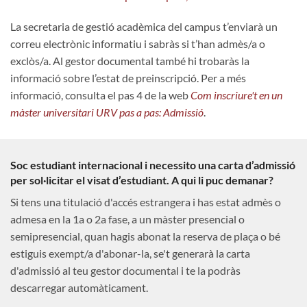
La secretaria de gestió acadèmica del campus t’enviarà un
correu electrònic informatiu i sabràs si t’han admès/a o
exclòs/a. Al gestor documental també hi trobaràs la
informació sobre l’estat de preinscripció. Per a més
informació, consulta el pas 4 de la web
Com inscriure't en un
màster universitari URV pas a pas: Admissió
.
Soc estudiant internacional i necessito una carta d’admissió
per sol·licitar el visat d’estudiant. A qui li puc demanar?
Si tens una titulació d'accés estrangera i has estat admès o
admesa en la 1a o 2a fase, a un màster presencial o
semipresencial, quan hagis abonat la reserva de plaça o bé
estiguis exempt/a d'abonar-la, se't generarà la carta
d'admissió al teu gestor documental i te la podràs
descarregar automàticament.