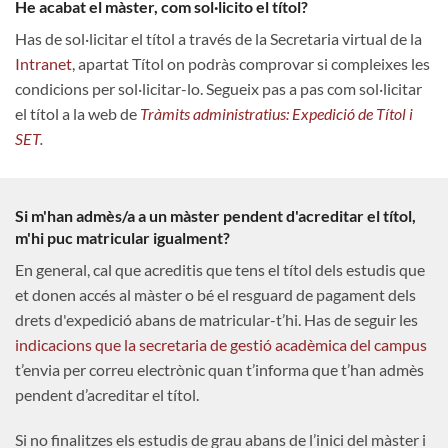
He acabat el màster, com sol·licito el títol?
Has de sol·licitar el títol a través de la Secretaria virtual de la
Intranet
, apartat Títol on podràs comprovar si compleixes les
condicions per sol·licitar-lo. Segueix pas a pas com sol·licitar
el títol a la web de
Tràmits administratius: Expedició de Títol i
SET
.
Si m'han admès/a a un màster pendent d'acreditar el títol,
m'hi puc matricular igualment?
En general, cal que acreditis que tens el títol dels estudis que
et donen accés al màster o bé el resguard de pagament dels
drets d'expedició abans de matricular-t’hi. Has de seguir les
indicacions que la secretaria de gestió acadèmica del campus
t’envia per correu electrònic quan t’informa que t’han admès
pendent d’acreditar el títol.
Si no finalitzes els estudis de grau abans de l’inici del màster i