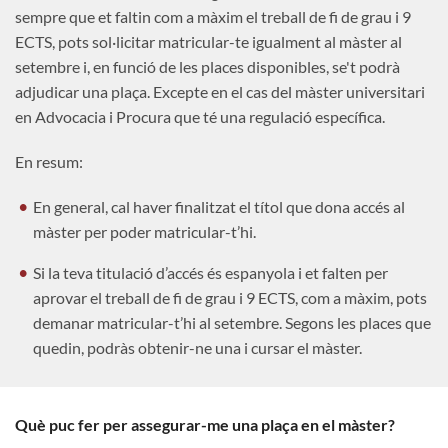
sempre que et faltin com a màxim el treball de fi de grau i 9
ECTS, pots sol·licitar matricular-te igualment al màster al
setembre i, en funció de les places disponibles, se't podrà
adjudicar una plaça. Excepte en el cas del màster universitari
en Advocacia i Procura que té una regulació específica.
En resum:
En general, cal haver finalitzat el títol que dona accés al
màster per poder matricular-t’hi.
Si la teva titulació d’accés és espanyola i et falten per
aprovar el treball de fi de grau i 9 ECTS, com a màxim, pots
demanar matricular-t’hi al setembre. Segons les places que
quedin, podràs obtenir-ne una i cursar el màster.
Què puc fer per assegurar-me una plaça en el màster?