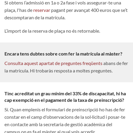
Si obtens l’admissió en 1a o 2a fase i vols assegurar-te una
plaça, l'has de
reservar
pagant per avançat 400 euros que se’t
descomptaran de la matrícula.
L’import de la reserva de plaça no és retornable.
Encara tens dubtes sobre com fer la matrícula al màster?
Consulta aquest apartat de preguntes freqüents
abans de fer
la matrícula. Hi trobaràs resposta a moltes preguntes.
Tinc acreditat un grau mínim del 33% de discapacitat, hi ha
cap exempció en el pagament de la taxa de preinscripció?
Sí. Quan emplenis el formulari de preinscripció ho has de fer
constar en el camp d'observacions de la sol·licitud i posar-te
en contacte amb la secretaria de gestió acadèmica del
campus on es fa el màster al qual vols accedir.