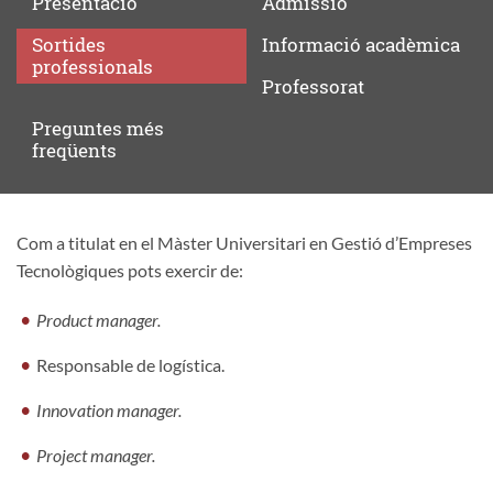
Presentació
Admissió
Sortides
Informació
acadèmica
professionals
Professorat
Preguntes
més
freqüents
Com a titulat en el Màster Universitari en Gestió d’Empreses
Sortides
Tecnològiques pots exercir de:
professionals
Product manager.
Responsable de logística.
Innovation manager.
Project manager.