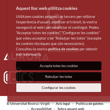
Aquest lloc web utilitza cookies
Utilitzem cookies pròpies i de tercers per millorar
l’experiència d’usuari, analitzar el trànsit, la vostra
navegació al web i personalitzar el contingut. Podeu
“Acceptar totes les cookies”, “Configurar les cookies”
que voleu acceptar o bé “Rebutjar-les totes” (excepte
les cookies tècniques que són necessàries).
Consulteu la nostra
política de cookies
per obtenir
més informació.
Accepta totes les cookies
Rebutjar-les totes
Configurar les cookies
© Universitat Rovira i Virgili
·
Avís legal
·
Política de galetes
·
Accessibilitat
·
Sobre aquest web