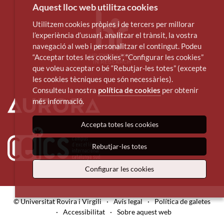
Aquest lloc web utilitza cookies
Utilitzem cookies pròpies i de tercers per millorar
l’experiència d’usuari, analitzar el trànsit, la vostra
navegació al web i personalitzar el contingut. Podeu
“Acceptar totes les cookies”, “Configurar les cookies”
que voleu acceptar o bé “Rebutjar-les totes” (excepte
les cookies tècniques que són necessàries).
Consulteu la nostra
política de cookies
per obtenir
més informació.
Accepta totes les cookies
Rebutjar-les totes
Configurar les cookies
© Universitat Rovira i Virgili
·
Avís legal
·
Política de galetes
·
Accessibilitat
·
Sobre aquest web