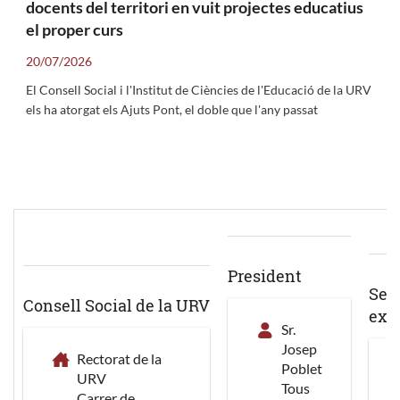
docents del territori en vuit projectes educatius
el proper curs
20/07/2026
El Consell Social i l'Institut de Ciències de l'Educació de la URV
els ha atorgat els Ajuts Pont, el doble que l'any passat
President
Secr
Consell Social de la URV
exe
Sr.
Josep
Rectorat de la
Poblet
URV
Tous
Carrer de