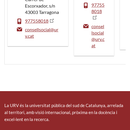
97755
Escorxador, s/n
8018
43003 Tarragona
977558018
consel
consellsocial@ur
lsocial
v.cat
@urv.c
at
La URV és la universitat pública del sud de Catalunya, arrelada
al territori, amb visió internacional, pròxima en la docència i
excel·lent en la recerca.