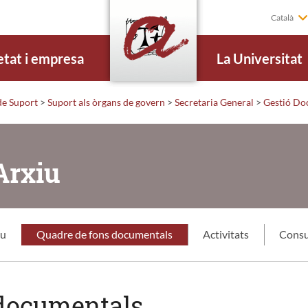
Català
etat i empresa
La Universitat
de Suport
>
Suport als òrgans de govern
>
Secretaria General
>
Gestió Do
Arxiu
iu
Quadre de fons documentals
Activitats
Consu
 documentals