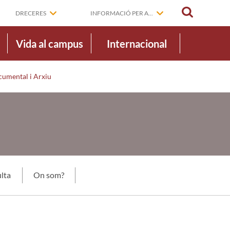
CERCAR
DRECERES
INFORMACIÓ PER A...
Vida al campus
Internacional
cumental i Arxiu
lta
On som?