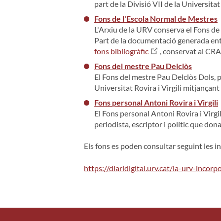
part de la Divisió VII de la Universit
Fons de l'Escola Normal de Mestres
L'Arxiu de la URV conserva el Fons de
Part de la documentació generada entr
fons bibliogràfic
, conservat al CRA
Fons del mestre Pau Delclòs
El Fons del mestre Pau Delclòs Dols, p
Universitat Rovira i Virgili mitjança
Fons personal Antoni Rovira i Virgili
El Fons personal Antoni Rovira i Virgi
periodista, escriptor i polític que don
Els fons es poden consultar seguint les i
https://diaridigital.urv.cat/la-urv-inco