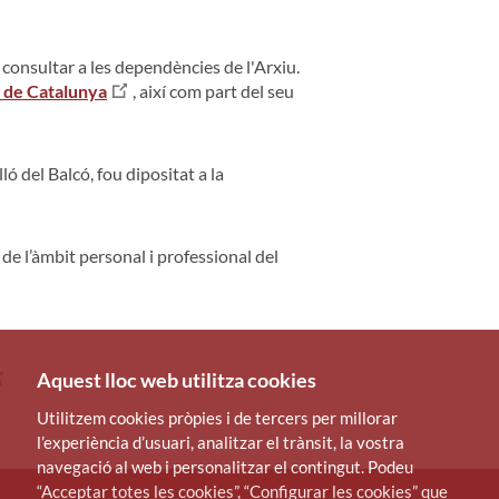
consultar a les dependències de l'Arxiu.
 de Catalunya
, així com part del seu
ó del Balcó, fou dipositat a la
de l’àmbit personal i professional del
Aquest lloc web utilitza cookies
Utilitzem cookies pròpies i de tercers per millorar
l’experiència d’usuari, analitzar el trànsit, la vostra
navegació al web i personalitzar el contingut. Podeu
“Acceptar totes les cookies”, “Configurar les cookies” que