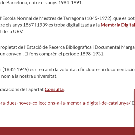
at de Barcelona, entre els anys 1984-1991.
 l'Escola Normal de Mestres de Tarragona (1845-1972), que es pot 
e els anys 1867 i 1939 es troba digitalitzada a la
Memòria Digital
I de la URV.
ropietat de l'Estació de Recerca Bibliogràfica i Documental Margall
nt un conveni. El fons comprèn el període 1898-1931.
li (1882-1949) es crea amb la voluntat d’incloure-hi documentació 
a nom a la nostra universitat.
ndicacions de l'apartat
Consulta
.
rpora-dues-noves-colleccions-a-la-memoria-digital-de-catalunya/