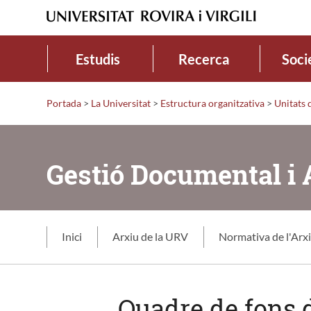
Estudis
Recerca
Soci
Portada
>
La Universitat
>
Estructura organitzativa
>
Unitats 
Gestió Documental i 
Inici
Arxiu de la URV
Normativa de l'Arx
Quadre de fons