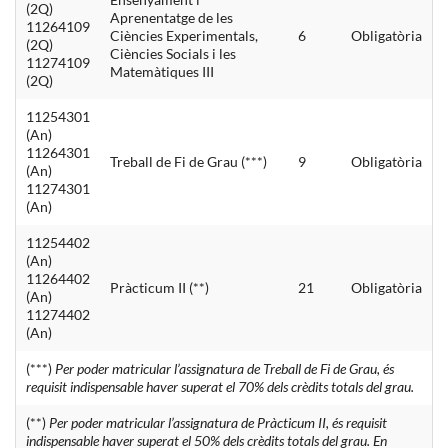
(2Q)
Aprenentatge de les
11264109
Ciències Experimentals,
6
Obligatòria
(2Q)
Ciències Socials i les
11274109
Matemàtiques III
(2Q)
11254301
(An)
11264301
Treball de Fi de Grau (***)
9
Obligatòria
(An)
11274301
(An)
11254402
(An)
11264402
Pràcticum II (**)
21
Obligatòria
(An)
11274402
(An)
(***)
Per poder matricular l’assignatura de Treball de Fi de Grau, és
requisit indispensable haver superat el 70% dels crèdits totals del grau.
(**)
Per poder matricular l’assignatura de Pràcticum II, és requisit
indispensable haver superat el 50% dels crèdits totals del grau. En