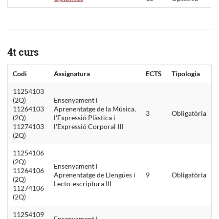
4t curs
Codi
Assignatura
ECTS
Tipologia
11254103
(2Q)
Ensenyament i
11264103
Aprenentatge de la Música,
3
Obligatòria
(2Q)
l'Expressió Plàstica i
11274103
l'Expressió Corporal III
(2Q)
11254106
(2Q)
Ensenyament i
11264106
Aprenentatge de Llengües i
9
Obligatòria
(2Q)
Lecto-escriptura III
11274106
(2Q)
11254109
Ensenyament i