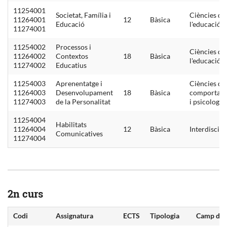
11254001
Societat, Família i
Ciències de
11264001
12
Bàsica
Educació
l'educació
11274001
11254002
Processos i
Ciències de
11264002
Contextos
18
Bàsica
l'educació
11274002
Educatius
11254003
Aprenentatge i
Ciències de
11264003
Desenvolupament
18
Bàsica
comportam
11274003
de la Personalitat
i psicologia
11254004
Habilitats
11264004
12
Bàsica
Interdiscipl
Comunicatives
11274004
2n curs
Codi
Assignatura
ECTS
Tipologia
Camp d'es