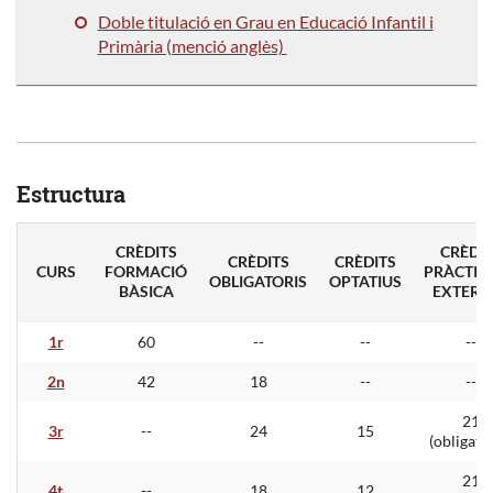
Doble titulació en Grau en Educació Infantil i
Primària (menció anglès)
Estructura
CRÈDITS
CRÈDIT
CRÈDITS
CRÈDITS
CURS
FORMACIÓ
PRÀCTIQ
OBLIGATORIS
OPTATIUS
BÀSICA
EXTERN
1r
60
--
--
--
2n
42
18
--
--
21
3r
--
24
15
(obligatò
21
4t
--
18
12