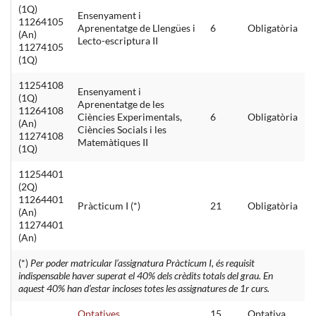
(1Q)
Ensenyament i
11264105
Aprenentatge de Llengües i
6
Obligatòria
(An)
Lecto-escriptura II
11274105
(1Q)
11254108
Ensenyament i
(1Q)
Aprenentatge de les
11264108
Ciències Experimentals,
6
Obligatòria
(An)
Ciències Socials i les
11274108
Matemàtiques II
(1Q)
11254401
(2Q)
11264401
Pràcticum I (*)
21
Obligatòria
(An)
11274401
(An)
(*)
Per poder matricular l’assignatura Pràcticum I, és requisit
indispensable haver superat el 40% dels crèdits totals del grau. En
aquest 40% han d’estar incloses totes les assignatures de 1r curs.
Optatives
15
Optativa