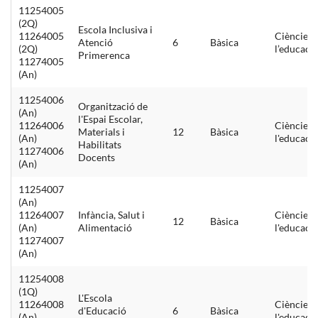
11254005
(2Q)
Escola Inclusiva i
11264005
Ciències 
Atenció
6
Bàsica
(2Q)
l’educaci
Primerenca
11274005
(An)
11254006
Organització de
(An)
l'Espai Escolar,
11264006
Ciències 
Materials i
12
Bàsica
(An)
l'educaci
Habilitats
11274006
Docents
(An)
11254007
(An)
11264007
Infància, Salut i
Ciències 
12
Bàsica
(An)
Alimentació
l'educaci
11274007
(An)
11254008
(1Q)
L'Escola
11264008
Ciències 
d'Educació
6
Bàsica
(An)
l'educaci