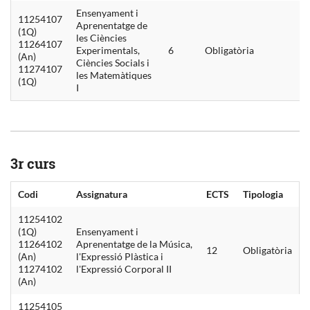
Ensenyament i
11254107
Aprenentatge de
(1Q)
les Ciències
11264107
Experimentals,
6
Obligatòria
(An)
Ciències Socials i
11274107
les Matemàtiques
(1Q)
I
3r curs
Codi
Assignatura
ECTS
Tipologia
11254102
(1Q)
Ensenyament i
11264102
Aprenentatge de la Música,
12
Obligatòria
(An)
l'Expressió Plàstica i
11274102
l'Expressió Corporal II
(An)
11254105