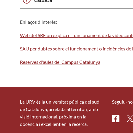
Enllaços d'interès:
Web del SRE on explica el funcionament de la videoconf
SAU per dubtes sobre el funcionament o incidències de l
Reserves d'aules del Campus Catalunya
La URV és la universitat pública del sud
Seguiu-no
de Catalunya, arrelada al territori, amb
visió internacional, pròxima en la
Facebo
Tw
docència i excel·lent en la recerca.