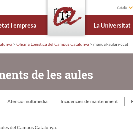
Català
etat i empresa
La Universitat
alunya
>
Oficina Logística del Campus Catalunya
>
manual-aulari-ccat
ments de les aules
Atenció multimèdia
Incidències de manteniment
R
 aules del Campus Catalunya.