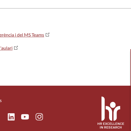
erència i del MS Teams
'aulari
s
ok
Linkedin
Instagram
itter
Youtube