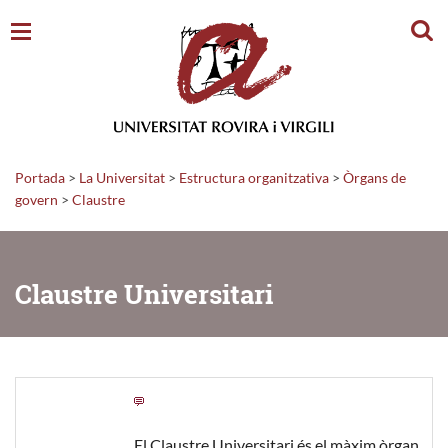
Cerc
Portada
>
La Universitat
>
Estructura organitzativa
>
Òrgans de
govern
>
Claustre
Claustre Universitari
El Claustre Universitari és el màxim òrgan