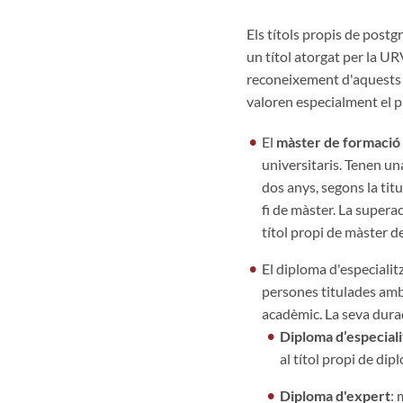
Els títols propis de post
un títol atorgat per la U
reconeixement d'aquests t
valoren especialment el pr
El
màster de formaci
universitaris. Tenen un
dos anys, segons la titul
fi de màster. La super
títol propi de màster 
El diploma d'especialit
persones titulades amb
acadèmic.
La seva dura
Diploma d’especiali
al títol propi de dip
Diploma d'expert
: 