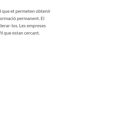
al que et permeten obtenir
 formació permanent. El
iderar-los. Les empreses
fil que estan cercant.