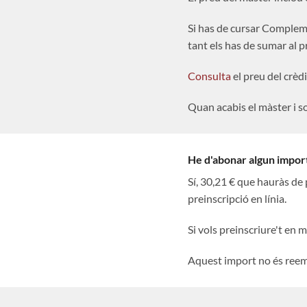
Si has de cursar Compleme
tant els has de sumar al p
Consulta
el preu del crèd
Quan acabis el màster i sol
He d'abonar algun import
Sí, 30,21 € que hauràs de
preinscripció en línia.
Si vols preinscriure't en 
Aquest import no és ree