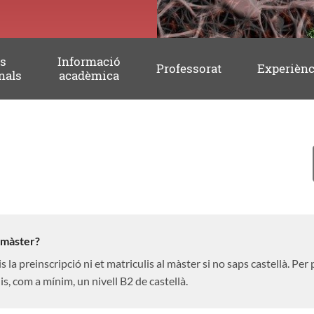
es
Informació
Professorat
Experiènc
nals
acadèmica
l màster?
la preinscripció ni et matriculis al màster si no saps castellà. Per
is, com a mínim, un nivell B2 de castellà.