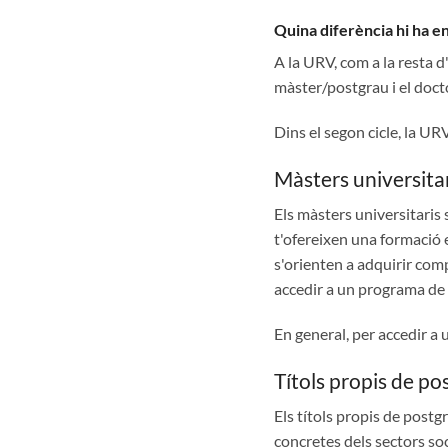
Quina diferència hi ha en
A la URV, com a la resta d'
màster/postgrau i el doct
Dins el segon cicle, la UR
Màsters universitar
Els màsters universitaris
t'ofereixen una formació e
s'orienten a adquirir comp
accedir a un programa de 
En general, per accedir a u
Títols propis de po
Els títols propis de postg
concretes dels sectors so