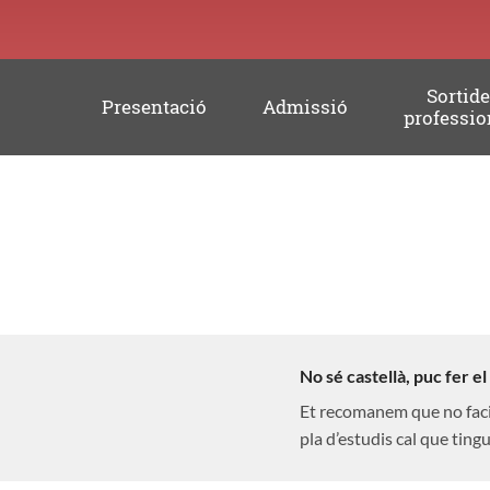
Sortid
Presentació
Admissió
professio
Preguntes
més
freqüents
No sé castellà, puc fer e
Et recomanem que no facis 
pla d’estudis cal que tingu