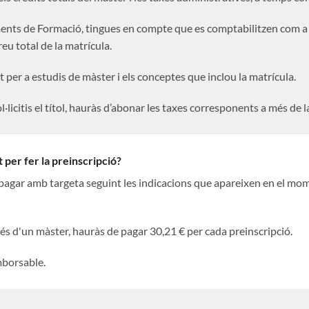
nts de Formació, tingues en compte que es comptabilitzen com a cr
reu total de la matrícula.
it per a estudis de màster i els conceptes que inclou la matrícula.
·licitis el títol, hauràs d’abonar les taxes corresponents a més de l
 per fer la preinscripció?
 pagar amb targeta seguint les indicacions que apareixen en el mom
més d'un màster, hauràs de pagar 30,21 € per cada preinscripció.
mborsable.