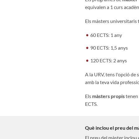
equivalen a 1 curs acadèmi
Els màsters universitaris
60 ECTS: 1 any
90 ECTS: 1,5 anys
120 ECTS: 2 anys
A la URV, tens l'opció de 
amb la teva vida profession
Els
màsters propis
tenen u
ECTS.
Què inclou el preu del m
El preu del màster inclou 