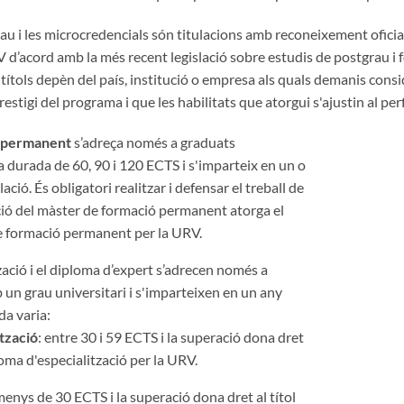
grau i les microcredencials són titulacions amb reconeixement ofici
RV d’acord amb la més recent legislació sobre estudis de postgrau i
ítols depèn del país, institució o empresa als quals demanis cons
estigi del programa i que les habilitats que atorgui s'ajustin al per
ó permanent
s’adreça només a graduats
a durada de 60, 90 i 120 ECTS i s'imparteix en un o
ació. És obligatori realitzar i defensar el treball de
ació del màster de formació permanent atorga el
de formació permanent per la URV.
zació i el diploma d’expert s’adrecen només a
 un grau universitari
i s'imparteixen en un any
da varia:
tzació
: entre 30 i 59 ECTS i la superació dona dret
loma d'especialització per la URV.
menys de 30 ECTS i la superació dona dret al títol