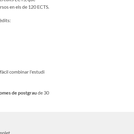
ursos en els de 120 ECTS.
èdits:
fàcil combinar l'estudi
lomes de postgrau
de 30
mplet.