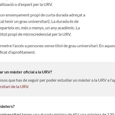
lització o d'expert per la URV.
 un ensenyament propi de curta durada adreçat a
al tenir un grau universitari). La durada és de
mparteix en, més o menys, un any acadèmic. La
títol propi de microcredencial per la URV.
rmetre l'accés a persones sense títol de grau universitari. En aques
ficat d'aprofitament.
ar un màster oficial a la URV?
ssos que has de seguir per poder estudiar un màster a la URV a l'
rsitari de la URV
.
màsters?
universitari
tenen una durada mínima de 60 i una màxima de 120 