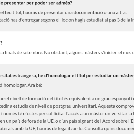
e presentar per poder ser admès?
el teu títol, hauràs de presentar una documentació o una altra.
ió has d'entregar segons el lloc on hagis estudiat al pas 3 de la i
?
a finals de setembre. No obstant, alguns màsters s'inicien el mes 
sitat estrangera, he d'homologar el títol per estudiar un màster
a d'homologar. Ara bé:
el nivell de formació del títol és equivalent a un grau espanyol i q
edir a estudis de nivell de postgrau universitari. Aquesta comprov
 i només té efectes per sol·licitar l'accés a un màster universitari a
l en un país de fora de la UE, o d’un país signant de l'Acord sobre 
aterals amb la UE, hauràs de legalitzar-lo. Consulta quins docume