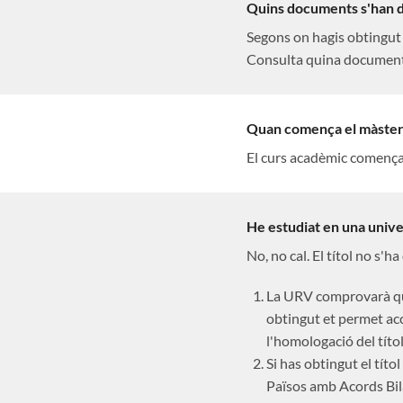
Quins documents s'han d
Segons on hagis obtingut 
Consulta quina documentac
Quan comença el màster
El curs acadèmic comença 
He estudiat en una univer
No, no cal. El títol no s'h
La URV comprovarà que 
obtingut et permet acc
l'homologació del títol
Si has obtingut el títo
Països amb Acords Bil