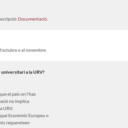
nscripció:
Documentació
.
d'octubre o al novembre.
 universitari a la URV?
ue el país on l'has
ació no implica
 la URV.
l'Espai Econòmic Europeu o
nts requereixen