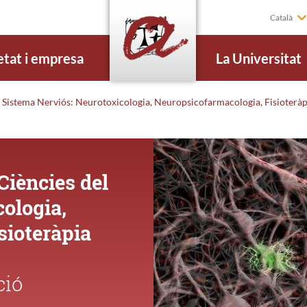
Català
etat i empresa
La Universitat
l Sistema Nerviós: Neurotoxicologia, Neuropsicofarmacologia, Fisioterà
Ciències del
ologia,
sioteràpia
ció