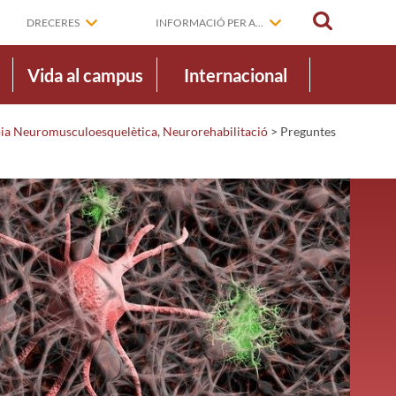
CERCAR
DRECERES
INFORMACIÓ PER A...
Vida al campus
Internacional
pia Neuromusculoesquelètica, Neurorehabilitació
>
Preguntes