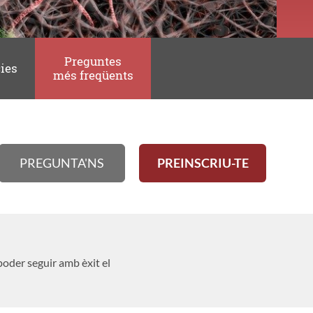
Preguntes
ies
més freqüents
PREGUNTA'NS
PREINSCRIU-TE
 poder seguir amb èxit el