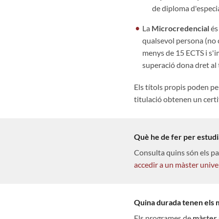
de diploma d'especia
La
Microcredencial
és
qualsevol persona (no c
menys de 15 ECTS i s'i
superació dona dret al 
Els títols propis poden pe
titulació obtenen un certi
Què he de fer per estudi
Consulta quins són els pa
accedir a un màster unive
Quina durada tenen els 
Els programes de
màster 