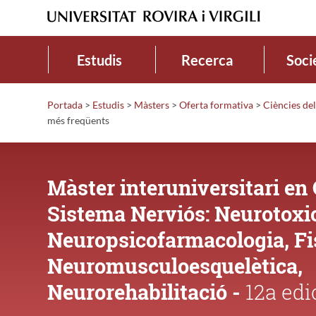
Estudis
Recerca
Soci
Portada
>
Estudis
>
Màsters
>
Oferta formativa
>
Ciències de
més freqüents
Màster interuniversitari en 
Sistema Nerviós: Neurotoxic
Neuropsicofarmacologia, Fi
Neuromusculoesquelètica,
Neurorehabilitació -
12a edi