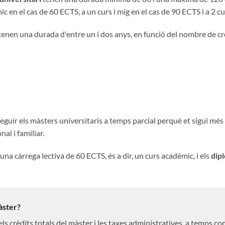
c en el cas de 60 ECTS, a un curs i mig en el cas de 90 ECTS i a 2 c
 tenen una durada d'entre un i dos anys, en funció del nombre de cr
seguir els màsters universitaris a temps parcial perquè et sigui més 
al i familiar.
na càrrega lectiva de 60 ECTS, és a dir, un curs acadèmic, i els
dip
àster?
els crèdits totals del màster i les taxes administratives, a temps co