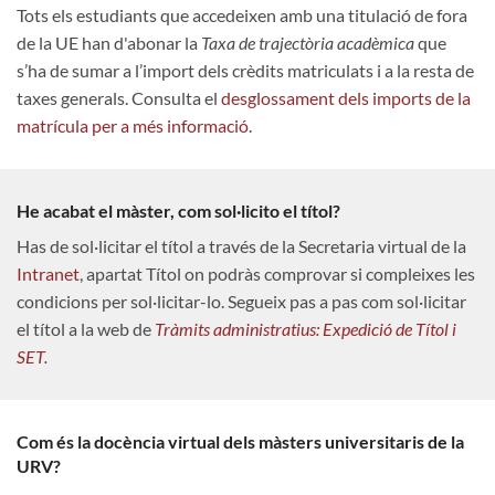
Tots els estudiants que accedeixen amb una titulació de fora
de la UE han d'abonar la
Taxa de trajectòria acadèmica
que
s’ha de sumar a l’import dels crèdits matriculats i a la resta de
taxes generals. Consulta el
desglossament dels imports de la
matrícula per a més informació
.
He acabat el màster, com sol·licito el títol?
Has de sol·licitar el títol a través de la Secretaria virtual de la
Intranet
, apartat Títol on podràs comprovar si compleixes les
condicions per sol·licitar-lo. Segueix pas a pas com sol·licitar
el títol a la web de
Tràmits administratius: Expedició de Títol i
SET
.
Com és la docència virtual dels màsters universitaris de la
URV?