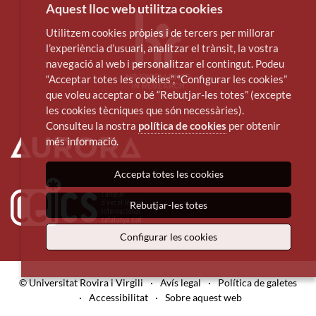
Aquest lloc web utilitza cookies
Utilitzem cookies pròpies i de tercers per millorar
l’experiència d’usuari, analitzar el trànsit, la vostra
navegació al web i personalitzar el contingut. Podeu
“Acceptar totes les cookies”, “Configurar les cookies”
que voleu acceptar o bé “Rebutjar-les totes” (excepte
les cookies tècniques que són necessàries).
Consulteu la nostra
política de cookies
per obtenir
més informació.
Accepta totes les cookies
Rebutjar-les totes
Configurar les cookies
© Universitat Rovira i Virgili
·
Avís legal
·
Política de galetes
·
Accessibilitat
·
Sobre aquest web