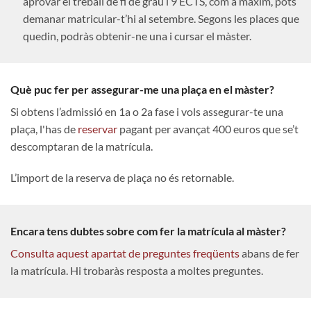
aprovar el treball de fi de grau i 9 ECTS, com a màxim, pots
demanar matricular-t’hi al setembre. Segons les places que
quedin, podràs obtenir-ne una i cursar el màster.
Què puc fer per assegurar-me una plaça en el màster?
Si obtens l’admissió en 1a o 2a fase i vols assegurar-te una
plaça, l'has de
reservar
pagant per avançat 400 euros que se’t
descomptaran de la matrícula.
L’import de la reserva de plaça no és retornable.
Encara tens dubtes sobre com fer la matrícula al màster?
Consulta aquest apartat de preguntes freqüents
abans de fer
la matrícula. Hi trobaràs resposta a moltes preguntes.