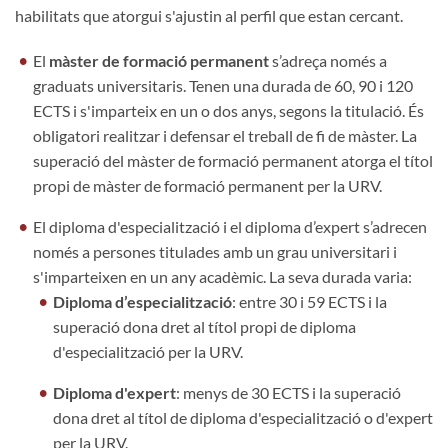
habilitats que atorgui s'ajustin al perfil que estan cercant.
El
màster de formació permanent
s’adreça només a
graduats universitaris. Tenen una durada de 60, 90 i 120
ECTS i s'imparteix en un o dos anys, segons la titulació. És
obligatori realitzar i defensar el treball de fi de màster. La
superació del màster de formació permanent atorga el títol
propi de màster de formació permanent per la URV.
El diploma d'especialització i el diploma d’expert s’adrecen
només a persones titulades amb un grau universitari
i
s'imparteixen en un any acadèmic.
La seva durada varia:
Diploma d’especialització
: entre 30 i 59 ECTS i la
superació dona dret al títol propi de diploma
d'especialització per la URV.
Diploma d'expert
: menys de 30 ECTS i la superació
dona dret al títol de diploma d'especialització o d'expert
per la URV.