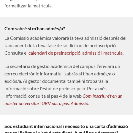
formalitzar la matrícula.
Com sabré si m'han admès/a?
La Comissió acadèmica valorarà la teva admissió després del
tancament de la teva fase de sol·licitud de preinscripció.
Consulta el
calendari de preinscripció, admissió i matrícula
.
La secretaria de gestió acadèmica del campus t’enviarà un
correu electrònic informatiu i sabràs si t’han admès/a o
exclòs/a. Al gestor documental també hi trobaràs la
informació sobre l’estat de preinscripció. Per a més
informació, consulta el pas 4 de la web
Com inscriure't en un
màster universitari URV pas a pas: Admissió
.
Soc estudiant internacional i necessito una carta d’admissió
per sol·licitar el visat d’estudiant. A qui li puc demanar?