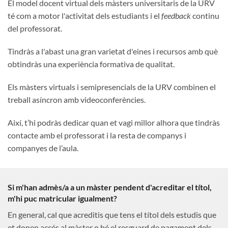
El model docent virtual dels màsters universitaris de la URV
té com a motor l'activitat dels estudiants i el
feedback
continu
del professorat.
Tindràs a l'abast una gran varietat d'eines i recursos amb què
obtindràs una experiència formativa de qualitat.
Els màsters virtuals i semipresencials de la URV combinen el
treball asíncron amb videoconferències.
Així, t’hi podràs dedicar quan et vagi millor alhora que tindràs
contacte amb el professorat i la resta de companys i
companyes de l’aula.
Si m'han admès/a a un màster pendent d'acreditar el títol,
m'hi puc matricular igualment?
En general, cal que acreditis que tens el títol dels estudis que
et donen accés al màster o bé el resguard de pagament dels