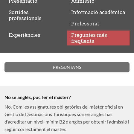
Presentació
Admissió
Sortides
Informació
acadèmica
professionals
Professorat
Experiències
Preguntes
més
freqüents
Preguntes
PREGUNTA'NS
més
freqüents
No sé anglès, puc fer el màster?
No. Com les assignatures obligatòries del màster oficial en
Gestió de Destinacions Turístiques són en anglès has
d’acreditar un nivell mínim B2 d’anglès per obtenir l’admissió i
seguir correctament el màster.