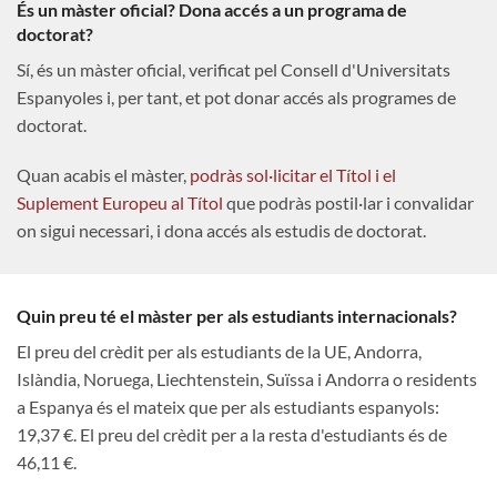
És un màster oficial? Dona accés a un programa de
doctorat?
Sí, és un màster oficial, verificat pel Consell d'Universitats
Espanyoles i, per tant, et pot donar accés als programes de
doctorat.
Quan acabis el màster,
podràs sol·licitar el Títol i el
Suplement Europeu al Títol
que podràs postil·lar i convalidar
on sigui necessari, i dona accés als estudis de doctorat.
Quin preu té el màster per als estudiants internacionals?
El preu del crèdit per als estudiants de la UE, Andorra,
Islàndia, Noruega, Liechtenstein, Suïssa i Andorra o residents
a Espanya és el mateix que per als estudiants espanyols:
19,37 €. El preu del crèdit per a la resta d'estudiants és de
46,11 €.