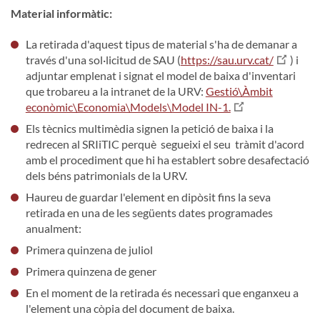
Material informàtic:
La retirada d'aquest tipus de material s'ha de demanar a
través d'una sol·licitud de SAU (
https://sau.urv.cat/
) i
adjuntar emplenat i signat el model de baixa d'inventari
que trobareu a la intranet de la URV:
Gestió\Àmbit
econòmic\Economia\Models\Model IN-1.
Els tècnics multimèdia signen la petició de baixa i la
redrecen al SRIiTIC perquè segueixi el seu tràmit d'acord
amb el procediment que hi ha establert sobre desafectació
dels béns patrimonials de la URV.
Haureu de guardar l'element en dipòsit fins la seva
retirada en una de les següents dates programades
anualment:
Primera quinzena de juliol
Primera quinzena de gener
En el moment de la retirada és necessari que enganxeu a
l'element una còpia del document de baixa.