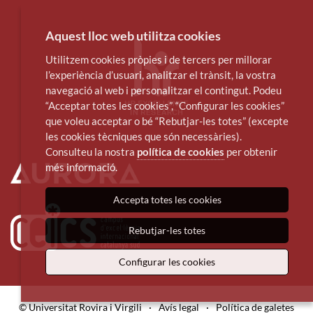
Aquest lloc web utilitza cookies
Utilitzem cookies pròpies i de tercers per millorar
l’experiència d’usuari, analitzar el trànsit, la vostra
navegació al web i personalitzar el contingut. Podeu
“Acceptar totes les cookies”, “Configurar les cookies”
que voleu acceptar o bé “Rebutjar-les totes” (excepte
les cookies tècniques que són necessàries).
Consulteu la nostra
política de cookies
per obtenir
més informació.
Accepta totes les cookies
Rebutjar-les totes
Configurar les cookies
© Universitat Rovira i Virgili
·
Avís legal
·
Política de galetes