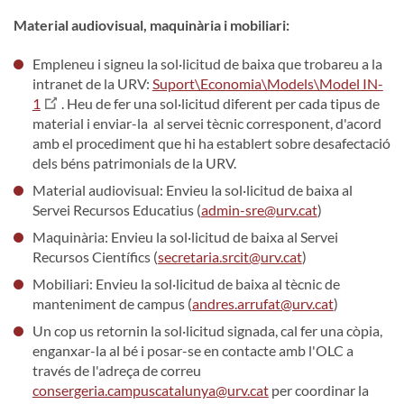
Material audiovisual, maquinària i mobiliari:
Empleneu i signeu la sol·licitud de baixa que trobareu a la
intranet de la URV:
Suport\Economia\Models\Model IN-
1
. Heu de fer una sol·licitud diferent per cada tipus de
material i enviar-la al servei tècnic corresponent, d'acord
amb el procediment que hi ha establert sobre desafectació
dels béns patrimonials de la URV.
Material audiovisual: Envieu la sol·licitud de baixa al
Servei Recursos Educatius (
admin-sre@urv.cat
)
Maquinària: Envieu la sol·licitud de baixa al Servei
Recursos Científics (
secretaria.srcit@urv.cat
)
Mobiliari: Envieu la sol·licitud de baixa al tècnic de
manteniment de campus (
andres.arrufat@urv.cat
)
Un cop us retornin la sol·licitud signada, cal fer una còpia,
enganxar-la al bé i posar-se en contacte amb l'OLC a
través de l'adreça de correu
consergeria.campuscatalunya@urv.cat
per coordinar la