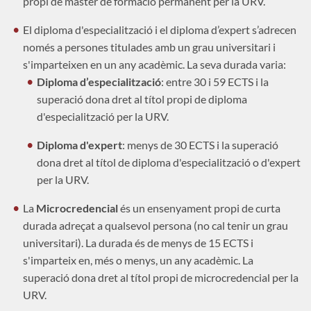
propi de màster de formació permanent per la URV.
El diploma d'especialització i el diploma d’expert s’adrecen
només a persones titulades amb un grau universitari
i
s'imparteixen en un any acadèmic.
La seva durada varia:
Diploma d’especialització
: entre 30 i 59 ECTS i la
superació dona dret al títol propi de diploma
d'especialització per la URV.
Diploma d'expert
: menys de 30 ECTS i la superació
dona dret al títol de diploma d'especialització o d'expert
per la URV.
La
Microcredencial
és un ensenyament propi de curta
durada adreçat a qualsevol persona (no cal tenir un grau
universitari). La durada és de menys de 15 ECTS i
s'imparteix en, més o menys, un any acadèmic. La
superació dona dret al títol propi de microcredencial per la
URV.