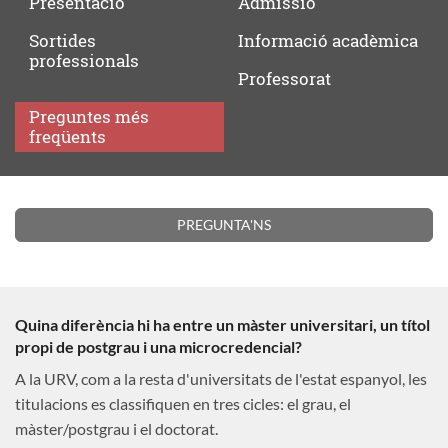
Presentació
Admissió
Sortides
Informació
acadèmica
professionals
Professorat
Preguntes
més
freqüents
Preguntes
PREGUNTA'NS
més
freqüents
Quina diferència hi ha entre un màster universitari, un títol
propi de postgrau i una microcredencial?
A la URV, com a la resta d'universitats de l'estat espanyol, les
titulacions es classifiquen en tres cicles: el grau, el
màster/postgrau i el doctorat.