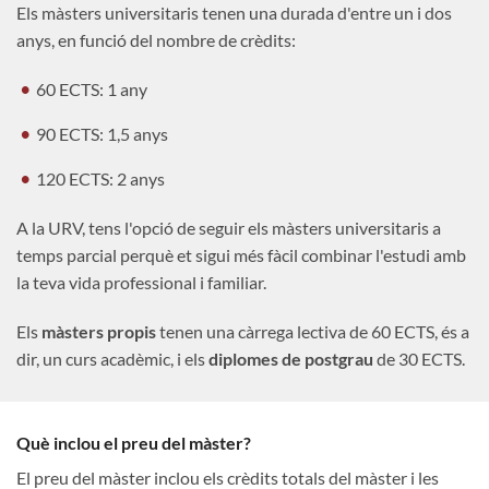
Els màsters universitaris tenen una durada d'entre un i dos
anys, en funció del nombre de crèdits:
60 ECTS: 1 any
90 ECTS: 1,5 anys
120 ECTS: 2 anys
A la URV, tens l'opció de seguir els màsters universitaris a
temps parcial perquè et sigui més fàcil combinar l'estudi amb
la teva vida professional i familiar.
Els
màsters propis
tenen una càrrega lectiva de 60 ECTS, és a
dir, un curs acadèmic, i els
diplomes de postgrau
de 30 ECTS.
Què inclou el preu del màster?
El preu del màster inclou els crèdits totals del màster i les