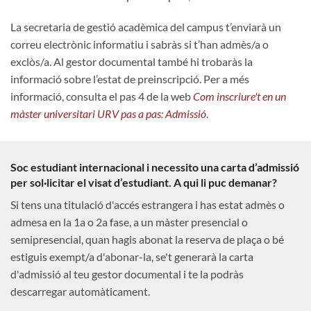
La secretaria de gestió acadèmica del campus t’enviarà un
correu electrònic informatiu i sabràs si t’han admès/a o
exclòs/a. Al gestor documental també hi trobaràs la
informació sobre l’estat de preinscripció. Per a més
informació, consulta el pas 4 de la web
Com inscriure't en un
màster universitari URV pas a pas: Admissió
.
Soc estudiant internacional i necessito una carta d’admissió
per sol·licitar el visat d’estudiant. A qui li puc demanar?
Si tens una titulació d'accés estrangera i has estat admès o
admesa en la 1a o 2a fase, a un màster presencial o
semipresencial, quan hagis abonat la reserva de plaça o bé
estiguis exempt/a d'abonar-la, se't generarà la carta
d'admissió al teu gestor documental i te la podràs
descarregar automàticament.