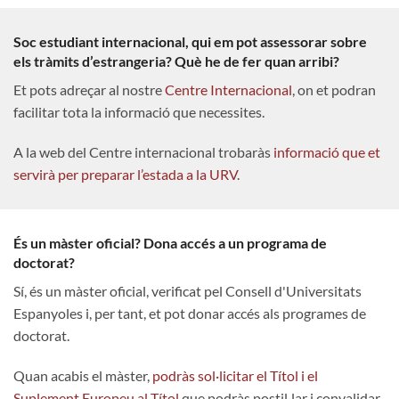
Soc estudiant internacional, qui em pot assessorar sobre
els tràmits d’estrangeria? Què he de fer quan arribi?
Et pots adreçar al nostre
Centre Internacional
, on et podran
facilitar tota la informació que necessites.
A la web del Centre internacional trobaràs
informació que et
servirà per preparar l’estada a la URV
.
És un màster oficial? Dona accés a un programa de
doctorat?
Sí, és un màster oficial, verificat pel Consell d'Universitats
Espanyoles i, per tant, et pot donar accés als programes de
doctorat.
Quan acabis el màster,
podràs sol·licitar el Títol i el
Suplement Europeu al Títol
que podràs postil·lar i convalidar