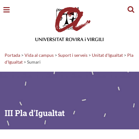
Cerc
Portada
>
Vida al campus
>
Suport i serveis
>
Unitat d'Igualtat
>
Pla
d'Igualtat
>
Sumari
III Pla d'Igualtat