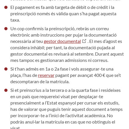
El pagament es fa amb targeta de dèbit o de crèdit i la
preinscripció només és vàlida quan s’ha pagat aquesta
taxa.
Un cop confirmis la preinscripció, rebràs un correu
electrònic amb instruccions per pujar la documentació
necessària al teu
gestor documental
. El mes d’agost es
considera inhàbil; per tant, la documentació pujada al
gestor documental es revisarà al setembre. Durant aquest
mes tampoc es gestionaran admissions ni correus.
Si t’han admès en 1a o 2a fase i vols assegurar-te una
plaça, l’has de
reservar
pagant per avançat 400 € que se’t
descomptaran de la matrícula.
Si et preinscrius a la tercera o a la quarta fase i resideixes
en un país que requereixi visat per desplaçar-te
presencialment a l’Estat espanyol per cursar els estudis,
has de valorar que puguis tenir aquest document a temps
per incorporar-te a l’inici de l’activitat acadèmica. No
podràs anul·lar la matrícula en cas que no obtinguis el
visat.