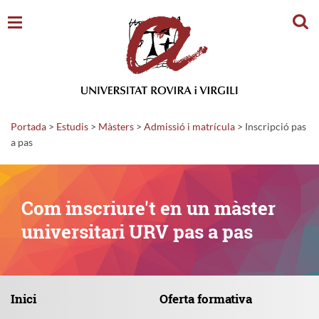
Cerc
Portada
>
Estudis
>
Màsters
>
Admissió i matrícula
>
Inscripció pas
a pas
Com inscriure't en un màster
universitari URV pas a pas
Inici
Oferta
formativa