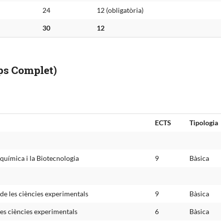
24
12 (obligatòria)
30
12
mps Complet)
ECTS
Tipologia
oquímica i la Biotecnologia
9
Bàsica
de les ciències experimentals
9
Bàsica
 les ciències experimentals
6
Bàsica