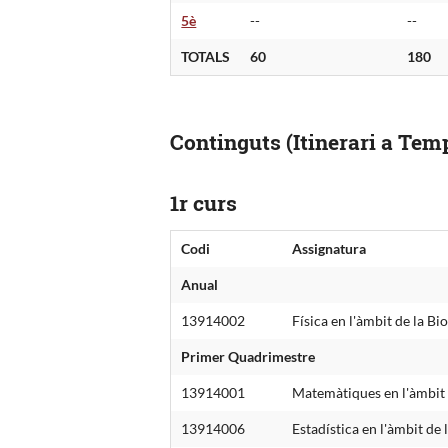
5è
--
--
TOTALS
60
180
Continguts (Itinerari a Te
1r curs
Codi
Assignatura
Anual
13914002
Física en l'àmbit de la Bi
Primer Quadrimestre
13914001
Matemàtiques en l'àmbit 
13914006
Estadística en l'àmbit de