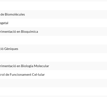
ó de Biomolècules
egetal
rimentació en Bioquímica
ació Gèniques
rimentació en Biologia Molecular
trol de Funcionament Cel·lular