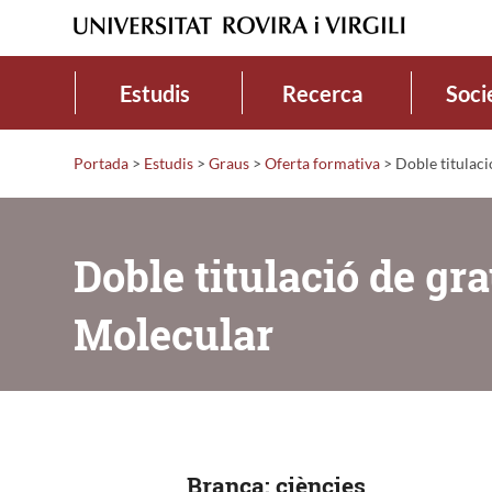
Estudis
Recerca
Soci
Portada
>
Estudis
>
Graus
>
Oferta formativa
>
Doble titulaci
Doble titulació de gr
Molecular
Branca: ciències