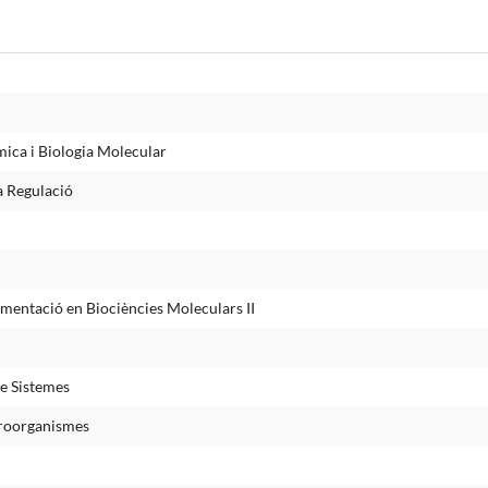
ica i Biologia Molecular
a Regulació
mentació en Biociències Moleculars II
e Sistemes
roorganismes
l