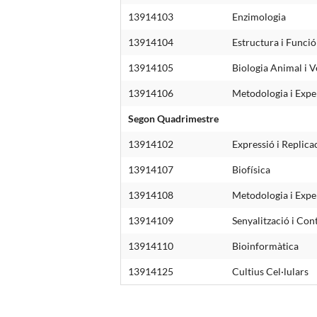
13914103
Enzimologia
13914104
Estructura i Funci
13914105
Biologia Animal i V
13914106
Metodologia i Expe
Segon Quadrimestre
13914102
Expressió i Replic
13914107
Biofísica
13914108
Metodologia i Expe
13914109
Senyalització i Con
13914110
Bioinformàtica
13914125
Cultius Cel·lulars