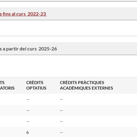
is fins al curs 2022-23
is a partir del curs 2025-26
TS
CRÈDITS
CRÈDITS PRÀCTIQUES
ATORIS
OPTATIUS
ACADÈMIQUES EXTERNES
--
--
--
--
--
--
6
--