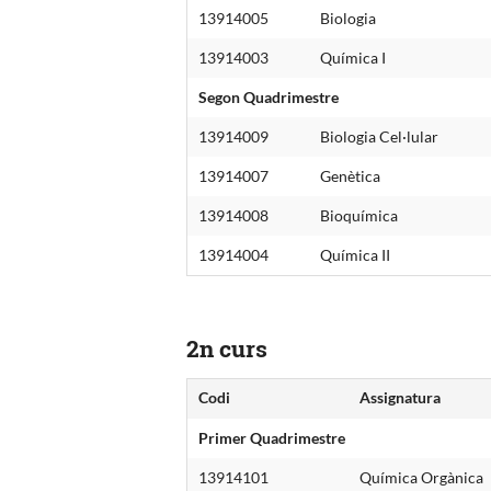
13914005
Biologia
13914003
Química I
Segon Quadrimestre
13914009
Biologia Cel·lular
13914007
Genètica
13914008
Bioquímica
13914004
Química II
2n curs
Codi
Assignatura
Primer Quadrimestre
13914101
Química Orgànica