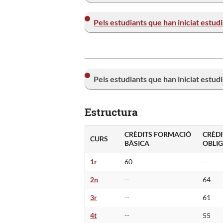
Pels estudiants que han iniciat estud
Pels estudiants que han iniciat estud
Estructura
CRÈDITS FORMACIÓ
CRÈDI
CURS
BÀSICA
OBLIG
1r
60
--
2n
--
64
3r
--
61
4t
--
55