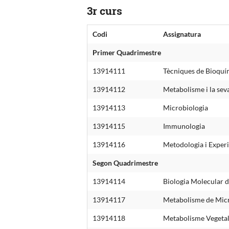
3r curs
Codi
Assignatura
Primer Quadrimestre
13914111
Tècniques de Bioquím
13914112
Metabolisme i la sev
13914113
Microbiologia
13914115
Immunologia
13914116
Metodologia i Experi
Segon Quadrimestre
13914114
Biologia Molecular d
13914117
Metabolisme de Mic
13914118
Metabolisme Vegeta