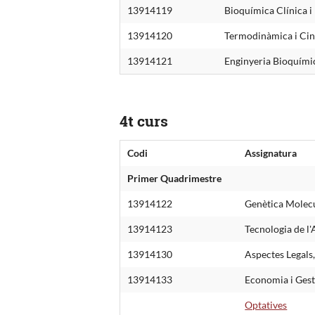
13914119
Bioquímica Clínica i
13914120
Termodinàmica i Cin
13914121
Enginyeria Bioquími
4t curs
Codi
Assignatura
Primer Quadrimestre
13914122
Genètica Molec
13914123
Tecnologia de 
13914130
Aspectes Legals
13914133
Economia i Gest
Optatives