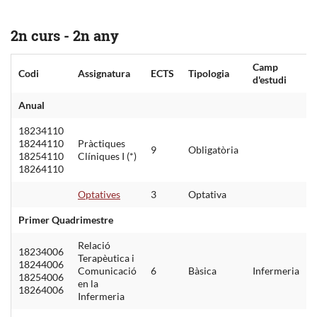
2n curs - 2n any
Camp
Codi
Assignatura
ECTS
Tipologia
d'estudi
Anual
18234110
18244110
Pràctiques
9
Obligatòria
18254110
Clíniques I (*)
18264110
Optatives
3
Optativa
Primer Quadrimestre
Relació
18234006
Terapèutica i
18244006
Comunicació
6
Bàsica
Infermeria
18254006
en la
18264006
Infermeria