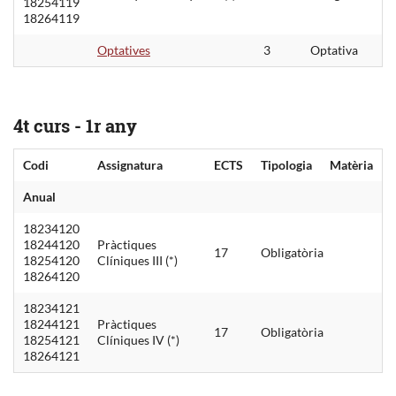
18254119
18264119
Optatives
3
Optativa
4t curs - 1r any
Codi
Assignatura
ECTS
Tipologia
Matèria
Anual
18234120
18244120
Pràctiques
17
Obligatòria
18254120
Clíniques III (*)
18264120
18234121
18244121
Pràctiques
17
Obligatòria
18254121
Clíniques IV (*)
18264121