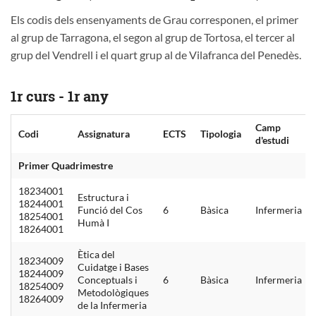
Els codis dels ensenyaments de Grau corresponen, el primer
al grup de Tarragona, el segon al grup de Tortosa, el tercer al
grup del Vendrell i el quart grup al de Vilafranca del Penedès.
1r curs - 1r any
Camp
Codi
Assignatura
ECTS
Tipologia
d'estudi
Primer Quadrimestre
18234001
Estructura i
18244001
Funció del Cos
6
Bàsica
Infermeria
18254001
Humà I
18264001
Ètica del
18234009
Cuidatge i Bases
18244009
Conceptuals i
6
Bàsica
Infermeria
18254009
Metodològiques
18264009
de la Infermeria