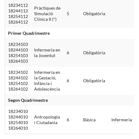
18234112
Pràctiques de
18244112
Simulació
5
Obligatòria
18254112
Clínica II (*)
18264112
Primer Quadrimestre
18234103
18244103
Infermeria en
6
Obligatòria
18254103
la Joventut
18264103
18234102
Infermeria en
18244102
la Gestació,
6
Obligatòria
18254102
Infància i
18264102
Adolescència
Segon Quadrimestre
18234010
18244010
Antropologia
6
Bàsica
Infermeria
18254010
i Ciutadania
18264010