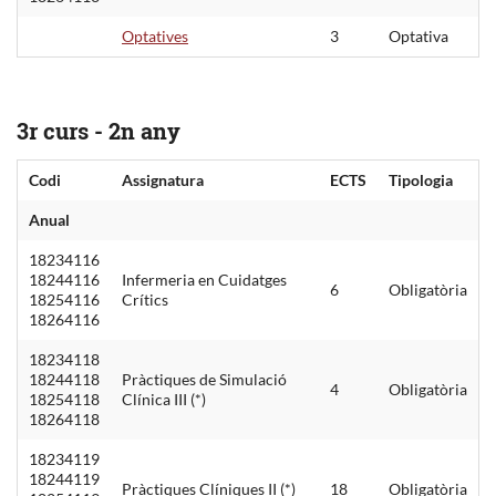
Optatives
3
Optativa
3r curs - 2n any
Codi
Assignatura
ECTS
Tipologia
Anual
18234116
18244116
Infermeria en Cuidatges
6
Obligatòria
18254116
Crítics
18264116
18234118
18244118
Pràctiques de Simulació
4
Obligatòria
18254118
Clínica III (*)
18264118
18234119
18244119
Pràctiques Clíniques II (*)
18
Obligatòria