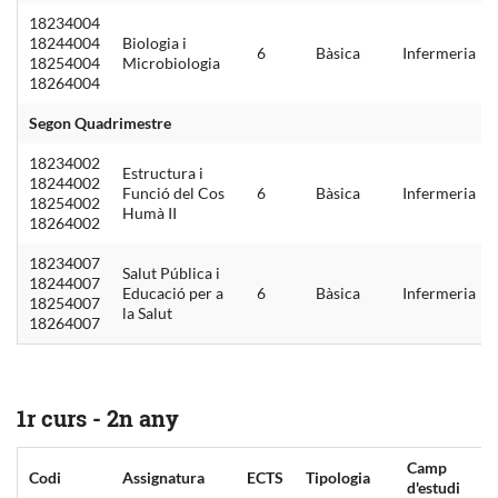
18234004
18244004
Biologia i
6
Bàsica
Infermeria
18254004
Microbiologia
18264004
Segon Quadrimestre
18234002
Estructura i
18244002
Funció del Cos
6
Bàsica
Infermeria
18254002
Humà II
18264002
18234007
Salut Pública i
18244007
Educació per a
6
Bàsica
Infermeria
18254007
la Salut
18264007
1r curs - 2n any
Camp
Codi
Assignatura
ECTS
Tipologia
d'estudi