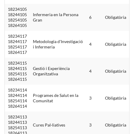
18234105
18244105
Infermeria en la Persona
6
Obligatòria
18254105
Gran
18264105
18234117
18244117
Metodologia d'Investigació
4
Obligatòria
18254117
i Infermeria
18264117
18234115
18244115
Gestió i Experiència
4
Obligatòria
18254115
Organitzativa
18264115
18234114
18244114
Programes de Salut en la
3
Obligatòria
18254114
Comunitat
18264114
18234113
18244113
Cures Pal·liatives
3
Obligatòria
18254113
18264113