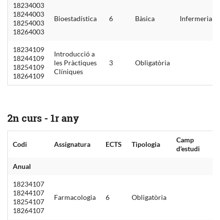
18234003
18244003
Bioestadística
6
Bàsica
Infermeria
18254003
18264003
18234109
Introducció a
18244109
les Pràctiques
3
Obligatòria
18254109
Clíniques
18264109
2n curs - 1r any
Camp
Codi
Assignatura
ECTS
Tipologia
d'estudi
Anual
18234107
18244107
Farmacologia
6
Obligatòria
18254107
18264107