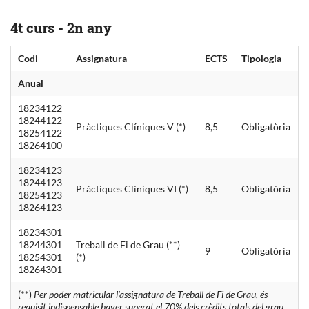
4t curs - 2n any
Codi
Assignatura
ECTS
Tipologia
Anual
18234122
18244122
Pràctiques Clíniques V (*)
8,5
Obligatòria
18254122
18264100
18234123
18244123
Pràctiques Clíniques VI (*)
8,5
Obligatòria
18254123
18264123
18234301
18244301
Treball de Fi de Grau (**)
9
Obligatòria
18254301
(*)
18264301
(**)
Per poder matricular l'assignatura de Treball de Fi de Grau, és
requisit indispensable haver superat el 70% dels crèdits totals del grau.