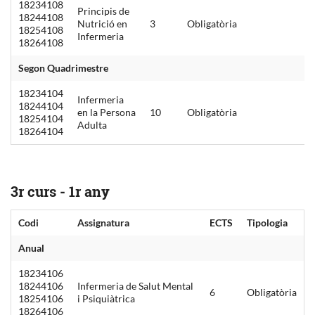
18234108
Principis de
18244108
Nutrició en
3
Obligatòria
18254108
Infermeria
18264108
Segon Quadrimestre
18234104
Infermeria
18244104
en la Persona
10
Obligatòria
18254104
Adulta
18264104
3r curs - 1r any
Codi
Assignatura
ECTS
Tipologia
Anual
18234106
18244106
Infermeria de Salut Mental
6
Obligatòria
18254106
i Psiquiàtrica
18264106