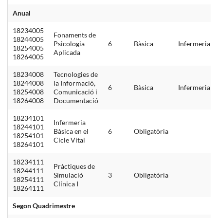
Anual
18234005
Fonaments de
18244005
Psicologia
6
Bàsica
Infermeria
18254005
Aplicada
18264005
18234008
Tecnologies de
18244008
la Informació,
6
Bàsica
Infermeria
18254008
Comunicació i
18264008
Documentació
18234101
Infermeria
18244101
Bàsica en el
6
Obligatòria
18254101
Cicle Vital
18264101
18234111
Pràctiques de
18244111
Simulació
3
Obligatòria
18254111
Clínica I
18264111
Segon Quadrimestre