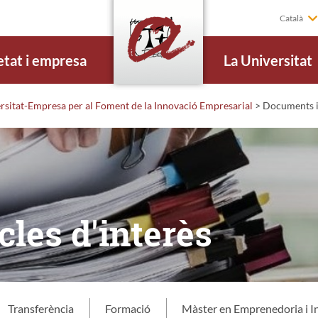
Català
etat i empresa
La Universitat
rsitat-Empresa per al Foment de la Innovació Empresarial
>
Documents i 
cles d'interès
Transferència
Formació
Màster en Emprenedoria i I