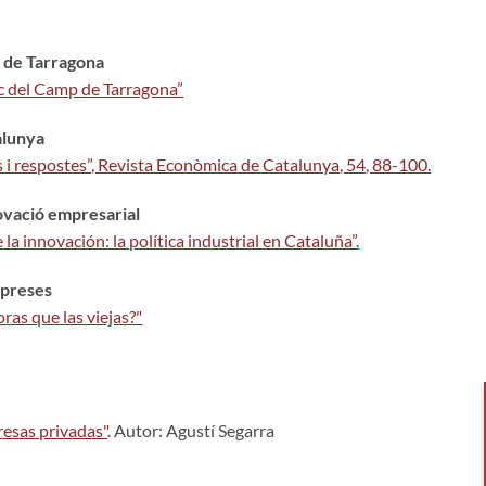
p de Tarragona
gic del Camp de Tarragona”
talunya
es i respostes”, Revista Econòmica de Catalunya, 54, 88-100.
novació empresarial
 la innovación: la política industrial en Cataluña”.
mpreses
as que las viejas?"
resas privadas"
. Autor: Agustí Segarra