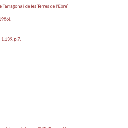
Tarragona i de les Terres de l'Ebre”
1986).
1.139, p.7.