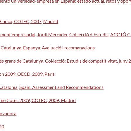
miento universidad-empresa en España: estado actual, retos y op
 Blanco, COTEC, 2007, Madrid
nçament empresarial, Jordi Mercader, Col·lecció d'Estudis, ACC1
 Catalunya, Espanya. Avaluació i recomanacions
s grans de Catalunya. Col·lecció: Estudis de competitivitat, juny 
n 2009, OECD, 2009, Paris
Catalonia, Spain. Assessment and Recommendations
orme Cotec 2009, COTEC, 2009, Madrid
novadora
020