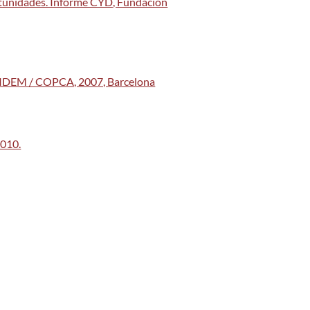
ortunidades. Informe CYD, Fundación
Ó CIDEM / COPCA, 2007, Barcelona
2010.