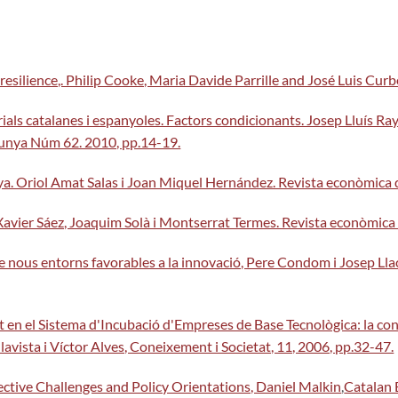
l resilience,. Philip Cooke, Maria Davide Parrille and José Luis Cu
rials catalanes i espanyoles. Factors condicionants. Josep Lluís Ra
unya Núm 62. 2010, pp.14-19.
ya. Oriol Amat Salas i Joan Miquel Hernández. Revista econòmic
avier Sáez, Joaquim Solà i Montserrat Termes. Revista econòmic
ó de nous entorns favorables a la innovació, Pere Condom i Josep L
at en el Sistema d'Incubació d'Empreses de Base Tecnològica: la con
avista i Víctor Alves, Coneixement i Societat, 11, 2006, pp.32-47.
ctive Challenges and Policy Orientations, Daniel Malkin
,
Catalan