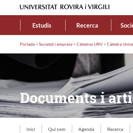
Estudis
Recerca
Soci
Portada
>
Societat i empresa
>
Càtedres URV
>
Càtedra Unive
Documents i arti
Inici
Qui som
Agenda
Recerca