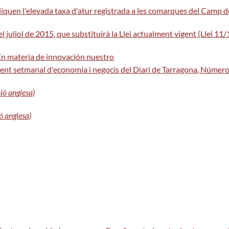
iquen l'elevada taxa d'atur registrada a les comarques del Camp de 
juliol de 2015, que substituirà la Llei actualment vigent (Llei 11/
 En materia de innovación nuestro
ent setmanal d'economia i negocis del Diari de Tarragona, Número 
sió anglesa)
ió anglesa)