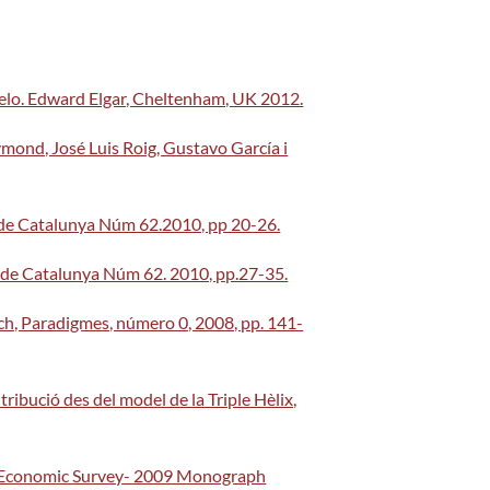
rbelo. Edward Elgar, Cheltenham, UK 2012.
ymond, José Luis Roig, Gustavo García i
a de Catalunya Núm 62.2010, pp 20-26.
a de Catalunya Núm 62. 2010, pp.27-35.
lach, Paradigmes, número 0, 2008, pp. 141-
tribució des del model de la Triple Hèlix,
 Economic Survey- 2009 Monograph