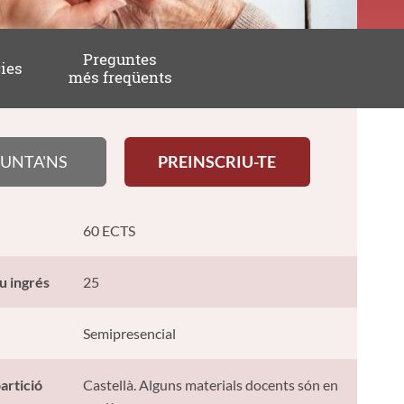
Preguntes
ies
més freqüents
UNTA'NS
PREINSCRIU-TE
60 ECTS
u ingrés
25
Semipresencial
artició
Castellà. Alguns materials docents són en