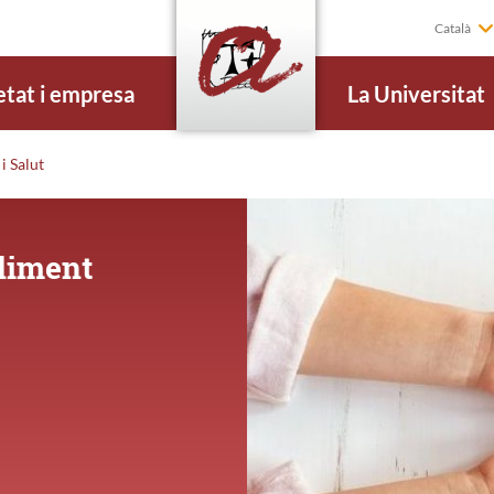
Català
etat i empresa
La Universitat
i Salut
lliment