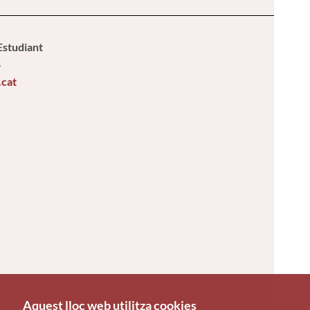
'Estudiant
4
.cat
Aquest lloc web utilitza cookies