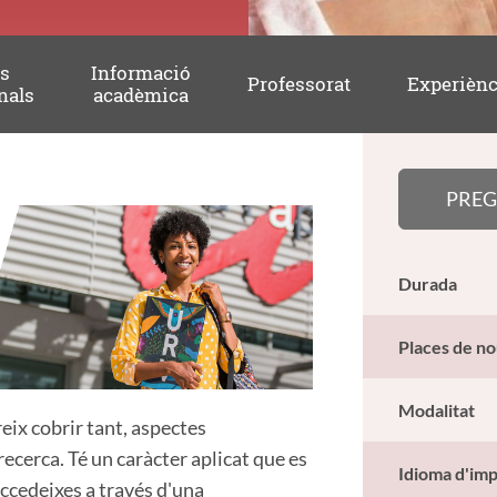
es
Informació
Professorat
Experiènc
nals
acadèmica
PREG
Durada
Places de no
Modalitat
reix cobrir tant, aspectes
recerca. Té un caràcter aplicat que es
Idioma d'imp
accedeixes a través d'una