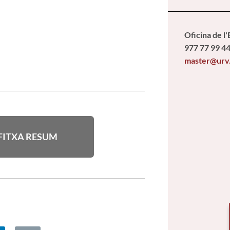
Oficina de l
977 77 99 4
master@urv
FITXA RESUM