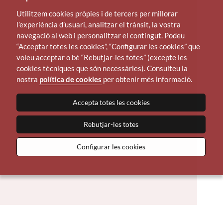
Utilitzem cookies pròpies i de tercers per millorar
l’experiència d’usuari, analitzar el trànsit, la vostra
navegació al web i personalitzar el contingut. Podeu
“Acceptar totes les cookies”, “Configurar les cookies” que
voleu acceptar o bé “Rebutjar-les totes” (excepte les
cookies tècniques que són necessàries). Consulteu la
nostra
política de cookies
per obtenir més informació.
Accepta totes les cookies
Rebutjar-les totes
Configurar les cookies