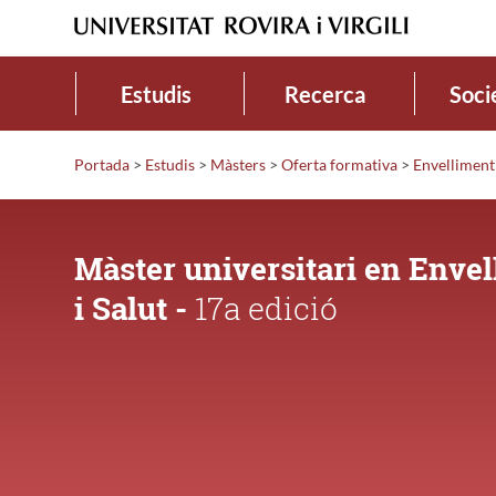
Estudis
Recerca
Soci
Portada
>
Estudis
>
Màsters
>
Oferta formativa
>
Envelliment 
Màster universitari en Enve
i Salut -
17a edició