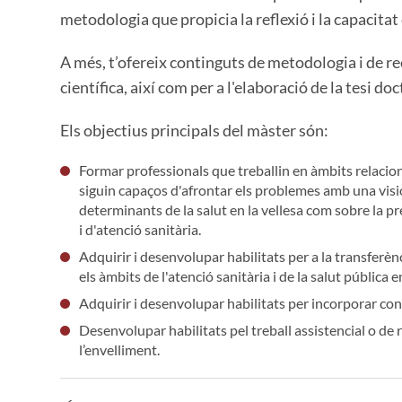
metodologia que propicia la reflexió i la capacitat c
A més, t’ofereix continguts de metodologia i de re
científica, així com per a l'elaboració de la tesi doc
Els objectius principals del màster són:
Formar professionals que treballin en àmbits relacio
siguin capaços d'afrontar els problemes amb una visió 
determinants de la salut en la vellesa com sobre la pr
i d'atenció sanitària.
Adquirir i desenvolupar habilitats per a la transfer
els àmbits de l'atenció sanitària i de la salut pública e
Adquirir i desenvolupar habilitats per incorporar con
Desenvolupar habilitats pel treball assistencial o de 
l’envelliment.