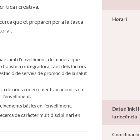
rítica i creativa.
Horari
cerca que et preparen per a la tasca
toral.
nats amb l'envelliment, de manera que
holística i integradora, tant dels factors
estació de serveis de promoció de la salut
ència de nous coneixements acadèmics en
n l'envelliment.
eixements bàsics en l'envelliment.
Data d’inici i
recerca de caràcter multidisciplinari en
la docència
Coordinació