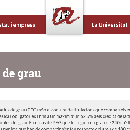
etat i empresa
La Universitat
 de grau
tius de grau (PFG) són el conjunt de titulacions que comparteixe
sica i obligatòries i fins a un màxim d'un 62,5% dels crèdits de la 
ròpies del grau. En el cas de PFG que incloguin un grau de 240 crèdit
ts mínims que han de compartir s'entén respecte del grau de 180 cr