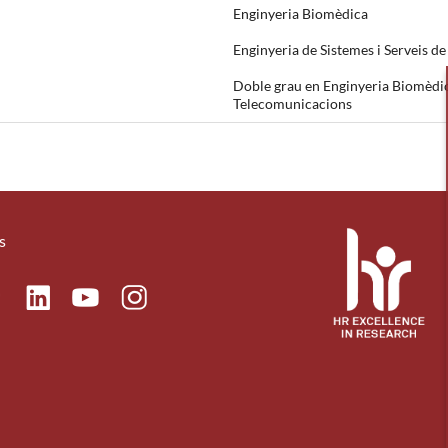
Enginyeria Biomèdica
Enginyeria de Sistemes i Serveis 
Doble grau en Enginyeria Biomèdica
Telecomunicacions
s
ok
Linkedin
Instagram
itter
Youtube