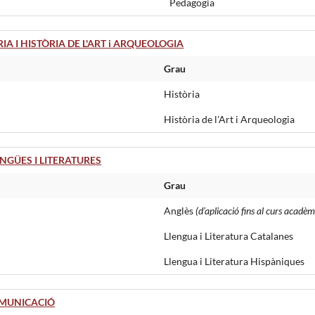
Pedagogia
 I HISTÒRIA DE L'ART i ARQUEOLOGIA
Grau
Història
Història de l'Art i Arqueologia
GÜES I LITERATURES
Grau
Anglès
(d’aplicació fins al curs acad
Llengua i Literatura Catalanes
Llengua i Literatura Hispàniques
OMUNICACIÓ