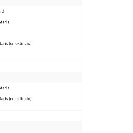
it)
taris
ris (en extinció)
taris
ris (en extinció)