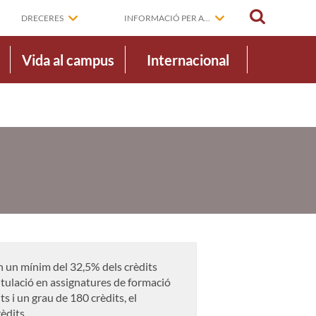
CERCAR
DRECERES
INFORMACIÓ PER A...
Vida al campus
Internacional
n un mínim del 32,5% dels crèdits
titulació en assignatures de formació
s i un grau de 180 crèdits, el
èdits.