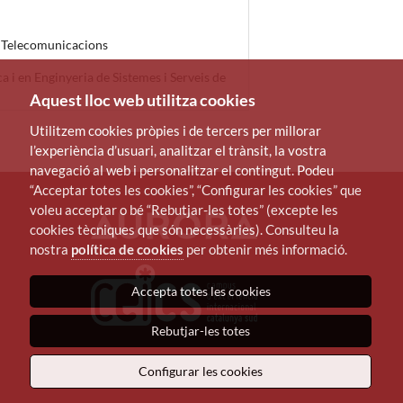
de Telecomunicacions
 i en Enginyeria de Sistemes i Serveis de
Aquest lloc web utilitza cookies
Utilitzem cookies pròpies i de tercers per millorar
l’experiència d’usuari, analitzar el trànsit, la vostra
navegació al web i personalitzar el contingut. Podeu
“Acceptar totes les cookies”, “Configurar les cookies” que
voleu acceptar o bé “Rebutjar-les totes” (excepte les
cookies tècniques que són necessàries). Consulteu la
nostra
política de cookies
per obtenir més informació.
Accepta totes les cookies
Rebutjar-les totes
Configurar les cookies