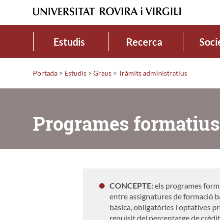
Estudis
Recerca
Soci
Portada
>
Estudis
>
Graus
>
Tràmits administratius
Programes formatius
CONCEPTE:
els programes forma
entre assignatures de formació bà
bàsica, obligatòries i optatives p
requisit del percentatge de crèdi