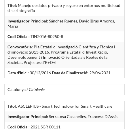
Títol:
Manejo de datos privado y seguro en entornos multicloud
sin criptografía
Investigador Principal:
Sánchez Ruenes, David|Bras Amoros,
Maria
Codi Oficial:
TIN2016-80250-R
Convocatòria:
Pla Estatal d'Investigació Científica y Tècnica i
d'innovació 2013-2016. Programa Estatal d`Investigació,
Desenvolupament i Innovació Orientada als Reptes de la
Societat. Projectes d`R+D+I
Data d'Inici:
30/12/2016
Data de Finalització:
29/06/2021
Catalunya /
Catalonia
Títol:
ASCLEPIUS - Smart Technology for Smart Healthcare
Investigador Principal:
Serratosa Casanelles, Francesc D'Assís
Codi Oficial:
2021 SGR 00111