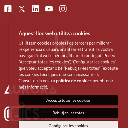
Facebook
Linkedin
Instagram
Twitter
Youtube
Aquest lloc web utilitza cookies
Utilitzem cookies pròpies i de tercers per millorar
l’experiència d’usuari, analitzar el trànsit, la vostra
navegació al web i personalitzar el contingut. Podeu
“Acceptar totes les cookies”, “Configurar les cookies”
que voleu acceptar o bé “Rebutjar-les totes” (excepte
les cookies tècniques que són necessàries).
Consulteu la nostra
política de cookies
per obtenir
més informació.
Accepta totes les cookies
Rebutjar-les totes
Configurar les cookies