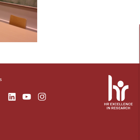
s
ok
Linkedin
Instagram
itter
Youtube