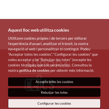
Aquest lloc web utilitza cookies
Utilitzem cookies pròpies i de tercers per millorar
l’experiència d’usuari, analitzar el trànsit, la vostra
navegació al web i personalitzar el contingut. Podeu
“Acceptar totes les cookies”, “Configurar les cookies” que
voleu acceptar o bé “Rebutjar-les totes” (excepte les
cookies tècniques que són necessàries). Consulteu la
nostra
política de cookies
per obtenir més informació.
Accepta totes les cookies
Rebutjar-les totes
Configurar les cookies