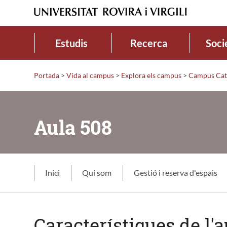
Estudis
Recerca
Soci
Portada
>
Vida al campus
>
Explora els campus
>
Campus Cat
Aula 508
Inici
Qui som
Gestió i reserva d'espais
Característiques de l'a