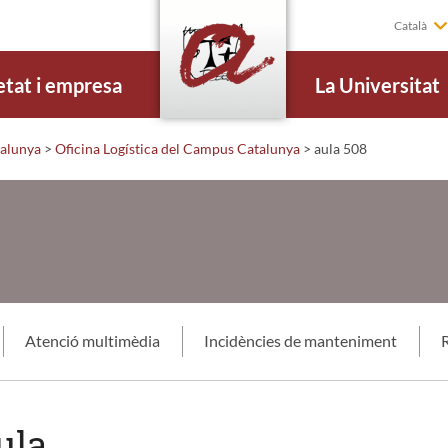
Català
etat i empresa
La Universitat
alunya
>
Oficina Logística del Campus Catalunya
>
aula 508
Atenció multimèdia
Incidències de manteniment
R
ula