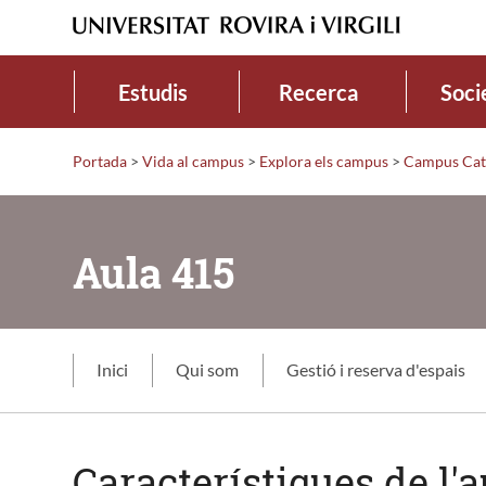
Estudis
Recerca
Soci
Portada
>
Vida al campus
>
Explora els campus
>
Campus Cat
Aula 415
Inici
Qui som
Gestió i reserva d'espais
Característiques de l'a