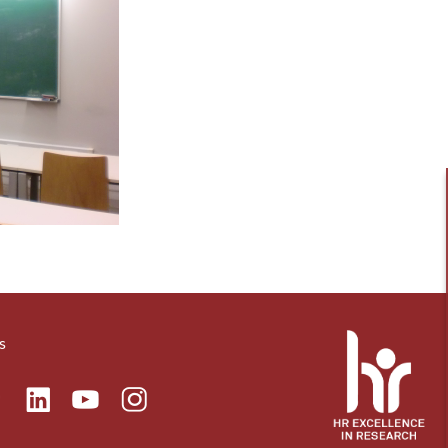
s
ok
Linkedin
Instagram
itter
Youtube