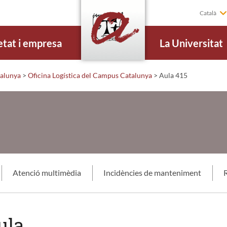
Català
etat i empresa
La Universitat
alunya
>
Oficina Logística del Campus Catalunya
>
Aula 415
Atenció multimèdia
Incidències de manteniment
R
ula