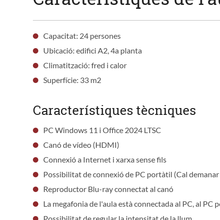
Capacitat: 24 persones
Ubicació: edifici A2, 4a planta
Climatització: fred i calor
Superfície: 33 m2
Característiques tècniques
PC Windows 11 i Office 2024 LTSC
Canó de vídeo (HDMI)
Connexió a Internet i xarxa sense fils
Possibilitat de connexió de PC portàtil (Cal demana
Reproductor Blu-ray connectat al canó
La megafonia de l'aula està connectada al PC, al PC por
Possibilitat de regular la intensitat de la llum