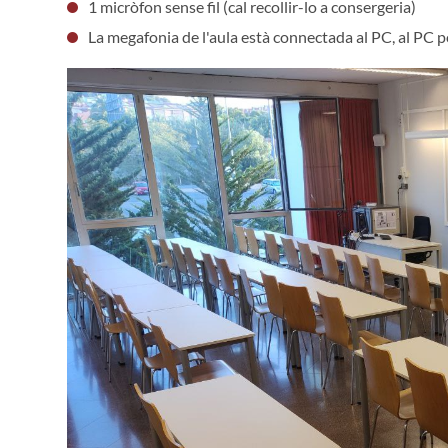
1 micròfon sense fil (cal recollir-lo a consergeria)
La megafonia de l'aula està connectada al PC, al PC po