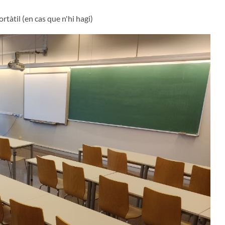
rtàtil (en cas que n'hi hagi)