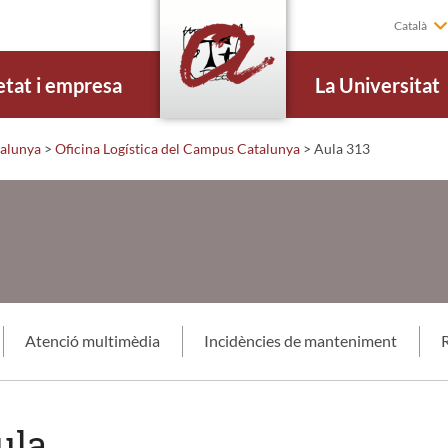
Català
etat i empresa
La Universitat
alunya
>
Oficina Logística del Campus Catalunya
>
Aula 313
Atenció multimèdia
Incidències de manteniment
R
ula