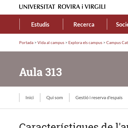
Estudis
Recerca
Soci
Portada
>
Vida al campus
>
Explora els campus
>
Campus Cat
Aula 313
Inici
Qui som
Gestió i reserva d'espais
Característiques de l'a