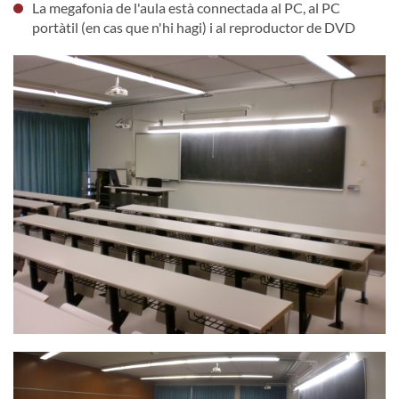
La megafonia de l'aula està connectada al PC, al PC
portàtil (en cas que n'hi hagi) i al reproductor de DVD