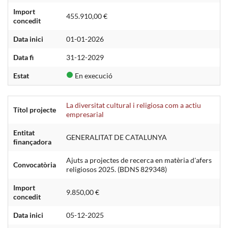
Import
455.910,00 €
concedit
Data inici
01-01-2026
Data fi
31-12-2029
Estat
En execució
La diversitat cultural i religiosa com a actiu
Títol projecte
empresarial
Entitat
GENERALITAT DE CATALUNYA
ﬁnançadora
Ajuts a projectes de recerca en matèria d'afers
Convocatòria
religiosos 2025. (BDNS 829348)
Import
9.850,00 €
concedit
Data inici
05-12-2025