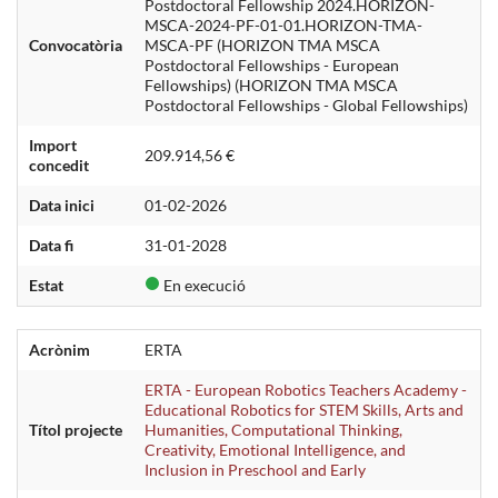
Postdoctoral Fellowship 2024.HORIZON-
MSCA-2024-PF-01-01.HORIZON-TMA-
Convocatòria
MSCA-PF (HORIZON TMA MSCA
Postdoctoral Fellowships - European
Fellowships) (HORIZON TMA MSCA
Postdoctoral Fellowships - Global Fellowships)
Import
209.914,56 €
concedit
Data inici
01-02-2026
Data fi
31-01-2028
Estat
En execució
Acrònim
ERTA
ERTA - European Robotics Teachers Academy -
Educational Robotics for STEM Skills, Arts and
Títol projecte
Humanities, Computational Thinking,
Creativity, Emotional Intelligence, and
Inclusion in Preschool and Early