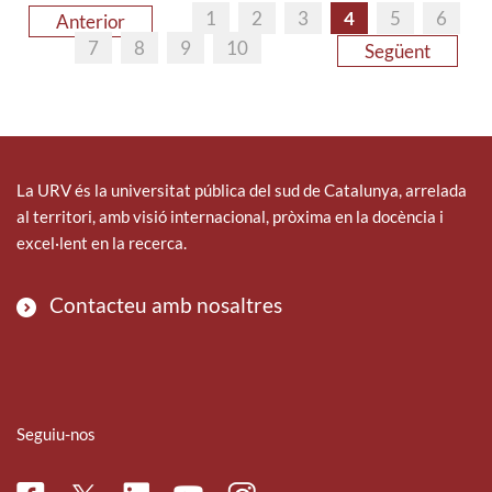
1
2
3
4
5
6
Anterior
7
8
9
10
Següent
La URV és la universitat pública del sud de Catalunya, arrelada
al territori, amb visió internacional, pròxima en la docència i
excel·lent en la recerca.
Contacteu amb nosaltres
Seguiu-nos