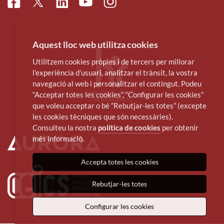
Facebook
Linkedin
Instagram
Twitter
Youtube
Aquest lloc web utilitza cookies
Utilitzem cookies pròpies i de tercers per millorar
l’experiència d’usuari, analitzar el trànsit, la vostra
navegació al web i personalitzar el contingut. Podeu
“Acceptar totes les cookies”, “Configurar les cookies”
que voleu acceptar o bé “Rebutjar-les totes” (excepte
les cookies tècniques que són necessàries).
Consulteu la nostra
política de cookies
per obtenir
més informació.
Accepta totes les cookies
Rebutjar-les totes
Configurar les cookies