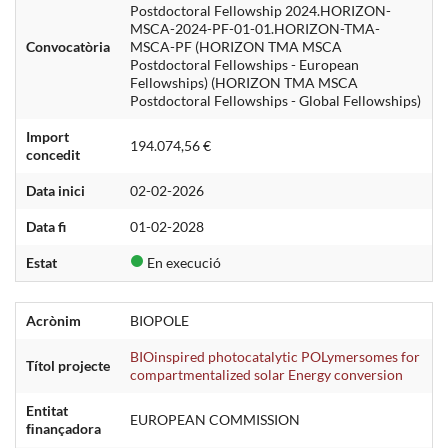
Postdoctoral Fellowship 2024.HORIZON-
MSCA-2024-PF-01-01.HORIZON-TMA-
Convocatòria
MSCA-PF (HORIZON TMA MSCA
Postdoctoral Fellowships - European
Fellowships) (HORIZON TMA MSCA
Postdoctoral Fellowships - Global Fellowships)
Import
194.074,56 €
concedit
Data inici
02-02-2026
Data fi
01-02-2028
Estat
En execució
Acrònim
BIOPOLE
BIOinspired photocatalytic POLymersomes for
Títol projecte
compartmentalized solar Energy conversion
Entitat
EUROPEAN COMMISSION
ﬁnançadora