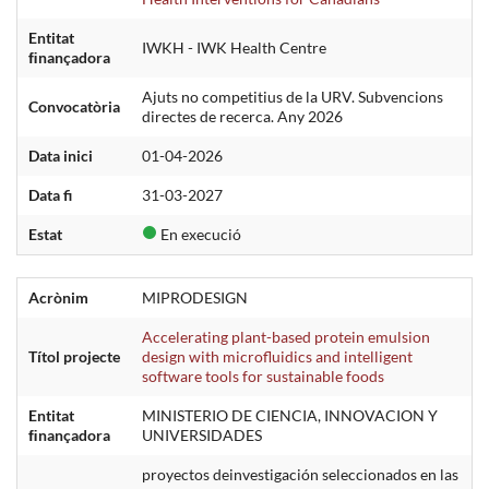
Entitat
IWKH - IWK Health Centre
ﬁnançadora
Ajuts no competitius de la URV. Subvencions
Convocatòria
directes de recerca. Any 2026
Data inici
01-04-2026
Data fi
31-03-2027
Estat
En execució
Acrònim
MIPRODESIGN
Accelerating plant-based protein emulsion
Títol projecte
design with microfluidics and intelligent
software tools for sustainable foods
Entitat
MINISTERIO DE CIENCIA, INNOVACION Y
ﬁnançadora
UNIVERSIDADES
proyectos deinvestigación seleccionados en las