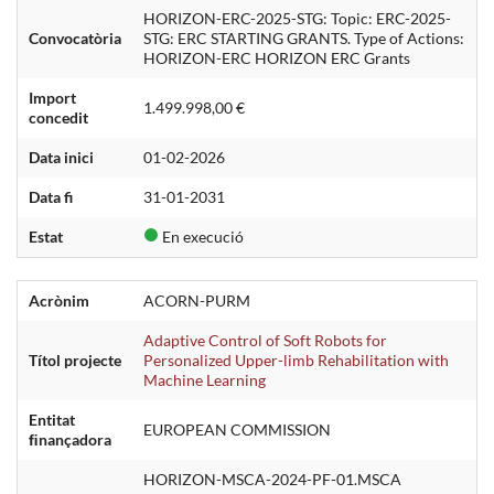
HORIZON-ERC-2025-STG: Topic: ERC-2025-
Convocatòria
STG: ERC STARTING GRANTS. Type of Actions:
HORIZON-ERC HORIZON ERC Grants
Import
1.499.998,00 €
concedit
Data inici
01-02-2026
Data fi
31-01-2031
Estat
En execució
Acrònim
ACORN-PURM
Adaptive Control of Soft Robots for
Títol projecte
Personalized Upper-limb Rehabilitation with
Machine Learning
Entitat
EUROPEAN COMMISSION
ﬁnançadora
HORIZON-MSCA-2024-PF-01.MSCA