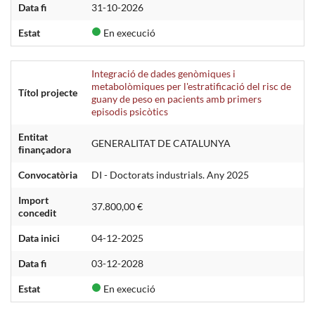
Data fi
31-10-2026
Estat
En execució
Integració de dades genòmiques i
metabolòmiques per l'estratificació del risc de
Títol projecte
guany de peso en pacients amb primers
episodis psicòtics
Entitat
GENERALITAT DE CATALUNYA
ﬁnançadora
Convocatòria
DI - Doctorats industrials. Any 2025
Import
37.800,00 €
concedit
Data inici
04-12-2025
Data fi
03-12-2028
Estat
En execució