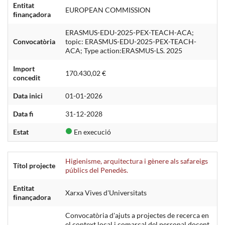
Entitat
EUROPEAN COMMISSION
ﬁnançadora
ERASMUS-EDU-2025-PEX-TEACH-ACA;
Convocatòria
topic: ERASMUS-EDU-2025-PEX-TEACH-
ACA; Type action:ERASMUS-LS. 2025
Import
170.430,02 €
concedit
Data inici
01-01-2026
Data fi
31-12-2028
Estat
En execució
Higienisme, arquitectura i gènere als safareigs
Títol projecte
públics del Penedès.
Entitat
Xarxa Vives d'Universitats
ﬁnançadora
Convocatòria d'ajuts a projectes de recerca en
el context local i comarcal del personal docent