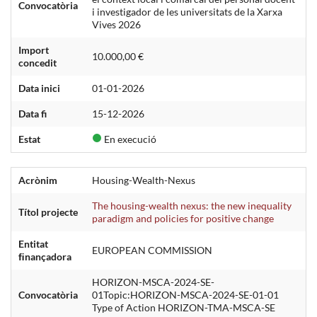
Convocatòria
i investigador de les universitats de la Xarxa
Vives 2026
Import
10.000,00 €
concedit
Data inici
01-01-2026
Data fi
15-12-2026
Estat
En execució
Acrònim
Housing-Wealth-Nexus
The housing-wealth nexus: the new inequality
Títol projecte
paradigm and policies for positive change
Entitat
EUROPEAN COMMISSION
ﬁnançadora
HORIZON-MSCA-2024-SE-
Convocatòria
01Topic:HORIZON-MSCA-2024-SE-01-01
Type of Action HORIZON-TMA-MSCA-SE