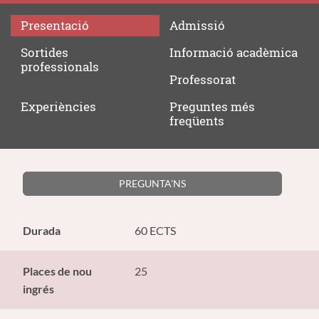
Presentació
Admissió
Sortides
Informació
acadèmica
professionals
Professorat
Experiències
Preguntes
més
freqüents
PREGUNTA'NS
Durada
60 ECTS
Places de nou
25
ingrés