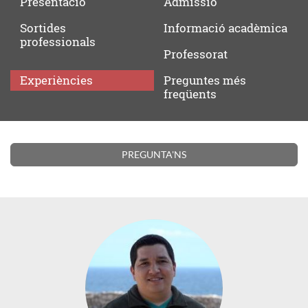
Presentació
Admissió
Sortides
Informació
acadèmica
professionals
Professorat
Experiències
Preguntes
més
freqüents
Experiències
PREGUNTA'NS