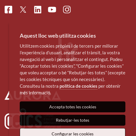
Facebook
Linkedin
Instagram
Twitter
Youtube
Aquest lloc web utilitza cookies
Utilitzem cookies pròpies i de tercers per millorar
l’experiència d’usuari, analitzar el trànsit, la vostra
navegació al web i personalitzar el contingut. Podeu
“Acceptar totes les cookies”, “Configurar les cookies”
que voleu acceptar o bé “Rebutjar-les totes” (excepte
les cookies tècniques que són necessàries).
Consulteu la nostra
política de cookies
per obtenir
més informació.
Accepta totes les cookies
Rebutjar-les totes
Configurar les cookies