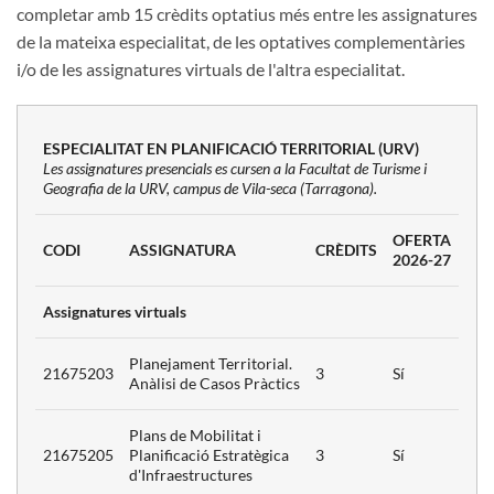
completar amb 15 crèdits optatius més entre les assignatures
3
de la mateixa especialitat, de les optatives complementàries
ció
i/o de les assignatures virtuals de l'altra especialitat.
s de
3
màtic
ESPECIALITAT EN PLANIFICACIÓ TERRITORIAL (URV)
Les assignatures presencials es cursen a la Facultat de Turisme i
Geografia de la URV, campus de Vila-seca (Tarragona).
Riscos
s de
OFERTA
CODI
ASSIGNATURA
CRÈDITS
2026-27
ment en
mplexos
Assignatures virtuals
Planejament Territorial.
s i
21675203
3
Sí
Anàlisi de Casos Pràctics
ió
Plans de Mobilitat i
ica
21675205
Planificació Estratègica
3
Sí
d'Infraestructures