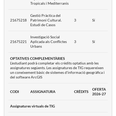
Tropicals i Mediterranis
Gestió Pràctica del
21675218
Patrimoni Cultural.
3
Sí
Estudi de Casos
Investigació Social
21675221
Aplicada als Conflictes
3
Sí
Urbans
OPTATIVES COMPLEMENTÀRIES
L'estudiant podrà completar els crèdits optatius amb les
assignatures següents. Les assignatures de TIG requereixen
un coneixement bàsic de sistemes d'informació geogràfica i
del software ArcGIS
OFERTA
CODI
ASSIGNATURA
CRÈDITS
2026-27
Assignatures virtuals de TIG