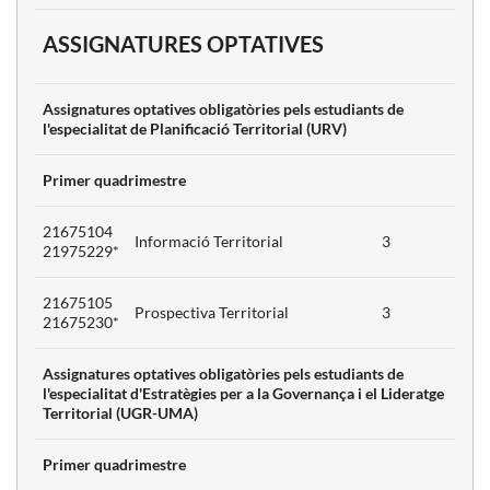
3
ASSIGNATURES OPTATIVES
a
3
Assignatures optatives obligatòries pels estudiants de
l'especialitat de Planificació Territorial (URV)
de la
Primer quadrimestre
3
'Acollida
i
21675104
Informació Territorial
3
21975229*
a
ó
21675105
3
Prospectiva Territorial
3
. Estudi
21675230*
Assignatures optatives obligatòries pels estudiants de
l'especialitat d'Estratègies per a la Governança i el Lideratge
ació.
3
Territorial (UGR-UMA)
Casos
Primer quadrimestre
si de