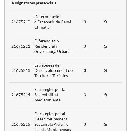
Assignatures presencials
tives
Determinació
itorials
3
21675210
d'Escenaris de Canvi
3
Sí
Climàtic
 Externes
6
Diferenciació
21675211
Residencial i
3
Sí
Governança Urbana
Estratègies de
21675213
Desenvolupament de
3
Sí
Territoris Turístics
Estratègies per la
21675214
Sostenibilitat
3
Sí
Mediambiental
Estratègies per al
Desenvolupament
21675215
Sostenible Agrari en
3
Sí
Espais Muntanyosos