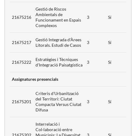
Gestió de Riscos
Ambientals de
s per al
21675216
3
Sí
Funcionament en Espais
upament
3
Complexos
 Agrari
3
Gestió Integrada d'Àrees
21675217
3
Sí
Litorals. Estudi de Casos
sos
3
Estratègies i Tècniques
nis
21675222
3
Sí
d'Integració Paisatgística
Assignatures presencials
ció
Criteris d'Urbanització
l i
del Territori: Ciutat
21675201
3
Sí
ça
Compacta Versus Ciutat
Difusa
Interrelació i
Col·laboració entre
s
21675202
Municipis: La Diversitat
3
Sí