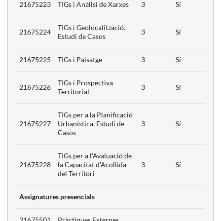
21675223
TIGs i Anàlisi de Xarxes
3
Sí
TIGs i Geolocalització.
21675224
3
Sí
Estudi de Casos
21675225
TIGs i Paisatge
3
Sí
TIGs i Prospectiva
21675226
3
Sí
Territorial
TIGs per a la Planificació
21675227
Urbanística. Estudi de
3
Sí
Casos
TIGs per a l'Avaluació de
21675228
la Capacitat d'Acollida
3
Sí
del Territori
Assignatures presencials
21675501
Pràctiques Externes