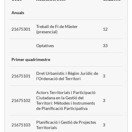
Anuals
stic i
dic de
3
 del
Treball de Fi de Màster
21675301
12
(presencial)
Optatives
33
torials i
ó
n la
Primer quadrimestre
erritori:
3
Dret Urbanístic i Règim Jurídic de
s de
21675101
3
l'Ordenació del Territori
ó
va
Actors Territorials i Participació
Ciutadana en la Gestió del
21675102
3
Territori: Mètodes i Instruments
 i Gestió
de Planificació Participativa
s
3
Planificació i Gestió de Projectes
21675103
3
Territorials