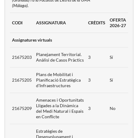
 de
(Màlaga).
pament
3
is
OFERTA
CODI
ASSIGNATURA
CRÈDITS
2026-27
ia
Assignatures virtuals
3
itat
Planejament Territorial.
21675203
3
Sí
Anàlisi de Casos Pràctics
 per a la
3
Plans de Mobilitat i
ó
21675205
Planificació Estratègica
3
Sí
d'Infraestructures
Amenaces i Oportunitats
es per a
3
Lligades a la Dinàmica
ció
21675209
3
No
del Medi Natural i Espais
en Conflicte
nt
Estratègies de
 Anàlisi
3
Desenvolupament i