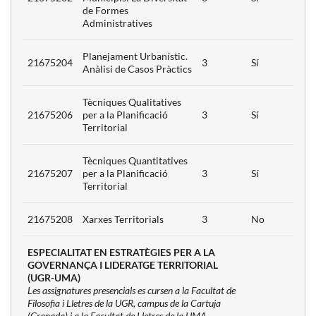
Gestió del
3
de Formes
Administratives
grada
Planejament Urbanístic.
21675204
3
Sí
rals.
3
Anàlisi de Casos Pràctics
Casos
Tècniques Qualitatives
 de
21675206
per a la Planificació
3
Sí
ament i
Territorial
3
ió del
Tècniques Quantitatives
21675207
per a la Planificació
3
Sí
Territorial
ó Social
s
3
 Urbans
21675208
Xarxes Territorials
3
No
ESPECIALITAT EN ESTRATÈGIES PER A LA
tica del
GOVERNANÇA I LIDERATGE TERRITORIAL
ultural.
3
(UGR-UMA)
Casos
Les assignatures presencials es cursen a la Facultat de
Filosofia i Lletres de la UGR, campus de la Cartuja
(Granada) i a la Facultat de Lletres de la UMA