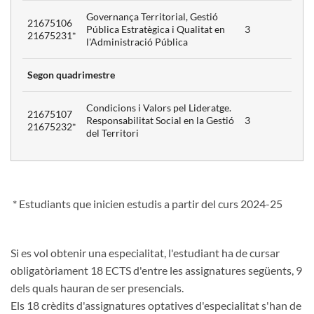
3
Governança Territorial, Gestió
21675106
Pública Estratègica i Qualitat en
3
21675231*
pectiva
l'Administració Pública
3
Segon quadrimestre
atge
3
Condicions i Valors pel Lideratge.
21675107
per la
Responsabilitat Social en la Gestió
3
21675232*
at
3
del Territori
ntal
i
ats
* Estudiants que inicien estudis a partir del curs 2024-25
la
del
al i
Si es vol obtenir una especialitat, l'estudiant ha de cursar
obligatòriament 18 ECTS d'entre les assignatures següents, 9
dels quals hauran de ser presencials.
Els 18 crèdits d'assignatures optatives d'especialitat s'han de
3