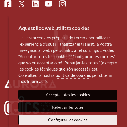
Facebook
Linkedin
Instagram
Twitter
Youtube
Aquest lloc web utilitza cookies
Utilitzem cookies pròpies i de tercers per millorar
l’experiència d’usuari, analitzar el trànsit, la vostra
navegació al web i personalitzar el contingut. Podeu
“Acceptar totes les cookies”, “Configurar les cookies”
que voleu acceptar o bé “Rebutjar-les totes” (excepte
les cookies tècniques que són necessàries).
Consulteu la nostra
política de cookies
per obtenir
més informació.
Accepta totes les cookies
Rebutjar-les totes
Configurar les cookies