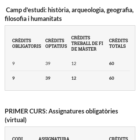
Camp d'estudi: història, arqueologia, geografia,
filosofia i humanitats
ÀSTER EN
NANÇA I
L (2019)
CRÈDITS
CRÈDITS
CRÈDITS
CRÈDITS
TREBALL DE FI
OBLIGATORIS
OPTATIUS
TOTALS
a
Crèdits
DE MÀSTER
9
39
12
60
a
 Gestió
ratègica i
9
39
12
60
3
ació
PRIMER CURS: Assignatures obligatòries
i Valors
(virtual)
ge.
itat
3
 Gestió
i
CODI
ASSIGNATURA
CRÈDITS