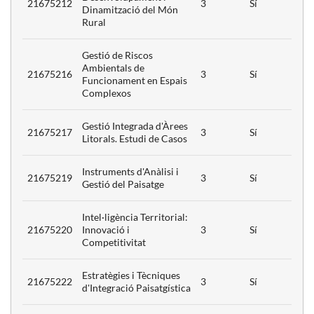
àctics
21675212
3
Sí
Dinamització del Món
Rural
nt
 Anàlisi
3
Gestió de Riscos
àctics
Ambientals de
21675216
3
Sí
Funcionament en Espais
Complexos
bilitat i
ó
3
Gestió Integrada d'Àrees
21675217
3
Sí
Litorals. Estudi de Casos
uctures
Instruments d'Anàlisi i
21675219
3
Sí
Gestió del Paisatge
ció del
iutat
3
Versus
Intel·ligència Territorial:
sa
21675220
Innovació i
3
Sí
Competitivitat
 i
ió entre
Estratègies i Tècniques
21675222
3
Sí
La
d'Integració Paisatgística
3
de