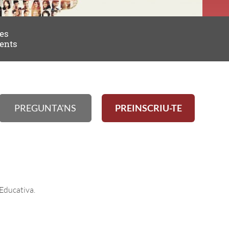
es
ents
PREGUNTA'NS
PREINSCRIU-TE
 Educativa.