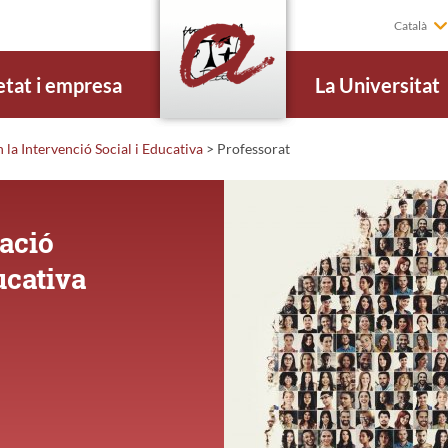
Català
etat i empresa
La Universitat
 la Intervenció Social i Educativa
>
Professorat
ació
ucativa