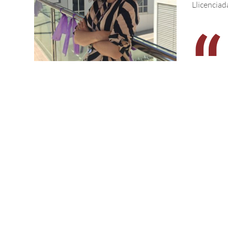
Llicenciad
“