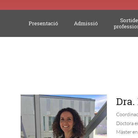
Sortid
Presentació
Admissió
professio
Professorat
Dra.
Coordinado
Doctora en
Màster en 