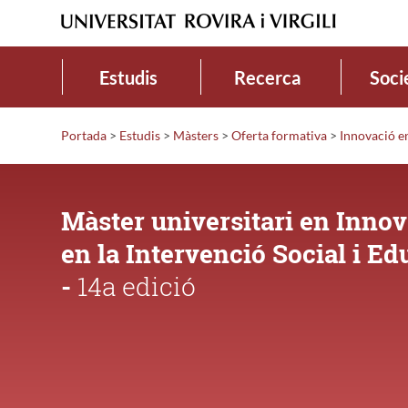
Estudis
Recerca
Soci
Portada
>
Estudis
>
Màsters
>
Oferta formativa
>
Innovació en
Màster universitari en Innov
en la Intervenció Social i Ed
-
14a edició