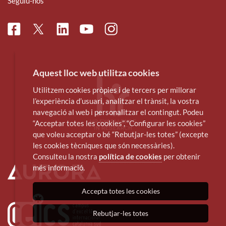
Seguiu-nos
Facebook
Linkedin
Instagram
Twitter
Youtube
Aquest lloc web utilitza cookies
Utilitzem cookies pròpies i de tercers per millorar
l’experiència d’usuari, analitzar el trànsit, la vostra
navegació al web i personalitzar el contingut. Podeu
“Acceptar totes les cookies”, “Configurar les cookies”
que voleu acceptar o bé “Rebutjar-les totes” (excepte
les cookies tècniques que són necessàries).
Consulteu la nostra
política de cookies
per obtenir
més informació.
Accepta totes les cookies
Rebutjar-les totes