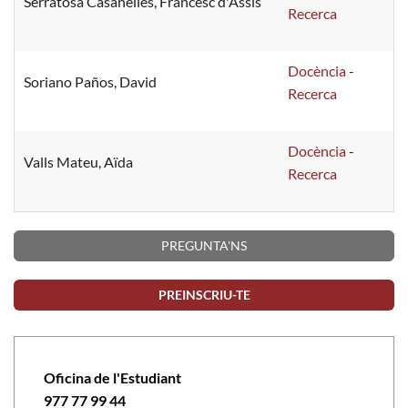
Serratosa Casanelles, Francesc d'Assís
Recerca
Docència
-
Soriano Paños, David
Recerca
Docència
-
Valls Mateu, Aïda
Recerca
PREGUNTA'NS
PREINSCRIU-TE
Oficina de l'Estudiant
977 77 99 44