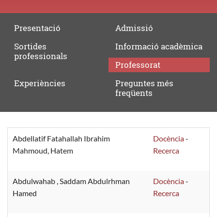
Presentació
Admissió
Sortides
Informació
acadèmica
professionals
Professorat
Experiències
Preguntes
més
freqüents
Professorat
Abdellatif Fatahallah Ibrahim
Docència
-
Mahmoud, Hatem
Recerca
Abdulwahab , Saddam Abdulrhman
Docència
-
Hamed
Recerca