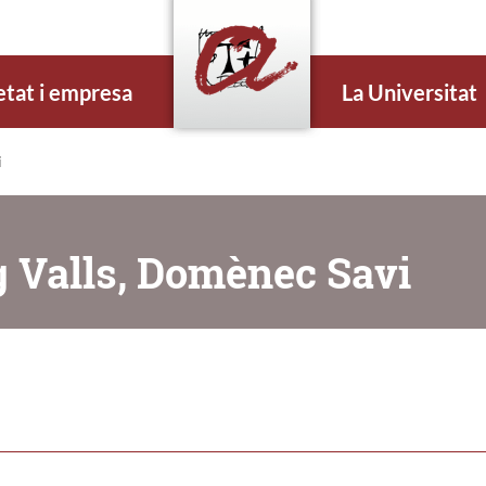
etat i empresa
La Universitat
i
g Valls, Domènec Savi