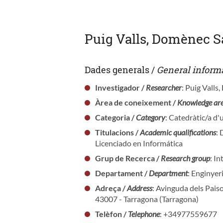
Puig Valls, Domènec S
Dades generals /
General inform
Investigador /
Researcher
: Puig Valls
Àrea de coneixement /
Knowledge ar
Categoria /
Category
: Catedràtic/a d'
Titulacions /
Academic qualifications
: 
Licenciado en Informática
Grup de Recerca /
Research group
: I
Departament /
Department
: Enginyer
Adreça /
Address
: Avinguda dels Pais
43007 - Tarragona (Tarragona)
Telèfon /
Telephone
: +34977559677