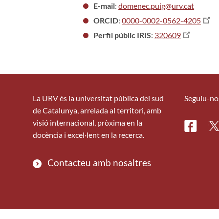
E-mail
:
domenec.puig@urv.cat
ORCID
:
0000-0002-0562-4205
Perfil públic IRIS
:
320609
La URV és la universitat pública del sud
Seguiu-no
de Catalunya, arrelada al territori, amb
visió internacional, pròxima en la
Facebo
Tw
docència i excel·lent en la recerca.
Contacteu amb nosaltres