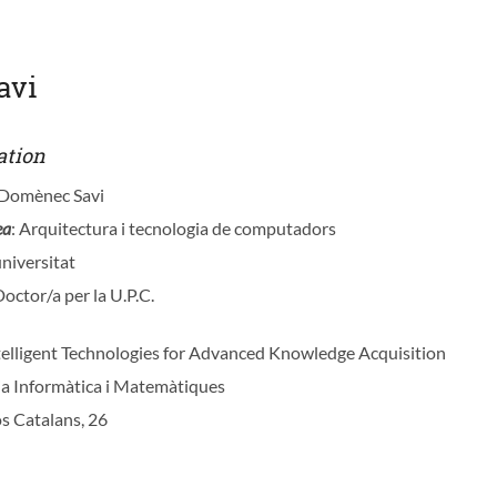
avi
ation
, Domènec Savi
ea
: Arquitectura i tecnologia de computadors
universitat
Doctor/a per la U.P.C.
ntelligent Technologies for Advanced Knowledge Acquisition
ia Informàtica i Matemàtiques
os Catalans, 26