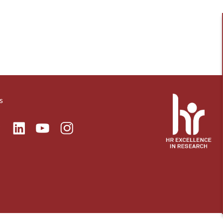
s
ok
Linkedin
Instagram
itter
Youtube