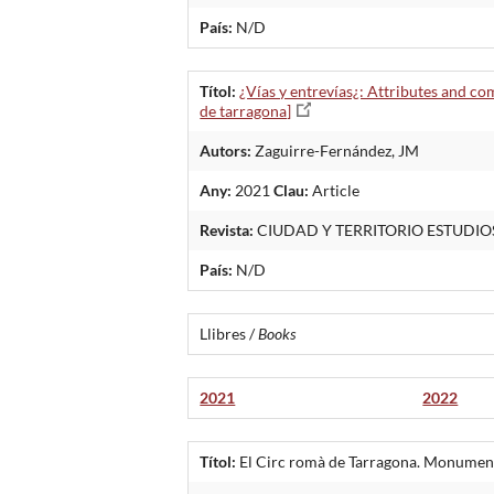
País:
N/D
Títol:
¿Vías y entrevías¿: Attributes and co
de tarragona]
Autors:
Zaguirre-Fernández, JM
Any:
2021
Clau:
Article
Revista:
CIUDAD Y TERRITORIO ESTUDIO
País:
N/D
Llibres /
Books
2021
2022
Títol:
El Circ romà de Tarragona. Monument 