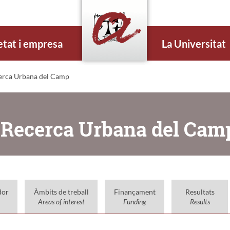
etat i empresa
La Universitat
cerca Urbana del Camp
e Recerca Urbana del Cam
dor
Àmbits de treball
Finançament
Resultats
Areas of interest
Funding
Results