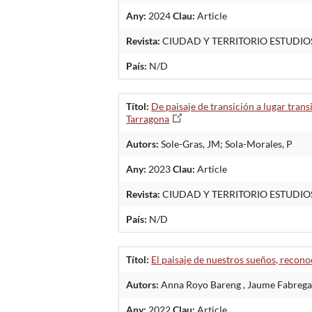
Any:
2024
Clau:
Article
Revista:
CIUDAD Y TERRITORIO ESTUDIO
País:
N/D
Títol:
De paisaje de transición a lugar tran
Tarragona
Autors:
Sole-Gras, JM; Sola-Morales, P
Any:
2023
Clau:
Article
Revista:
CIUDAD Y TERRITORIO ESTUDIO
País:
N/D
Títol:
El paisaje de nuestros sueños, recon
Autors:
Anna Royo Bareng , Jaume Fabregat 
Any:
2022
Clau:
Article