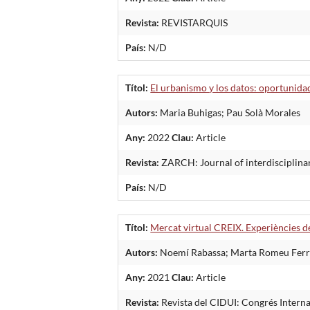
Revista:
REVISTARQUIS
País:
N/D
Títol:
El urbanismo y los datos: oportunidad
Autors:
Maria Buhigas; Pau Solà Morales
Any:
2022
Clau:
Article
Revista:
ZARCH: Journal of interdisciplina
País:
N/D
Títol:
Mercat virtual CREIX. Experiències de
Autors:
Noemí Rabassa; Marta Romeu Ferrar;
Any:
2021
Clau:
Article
Revista:
Revista del CIDUI: Congrés Interna