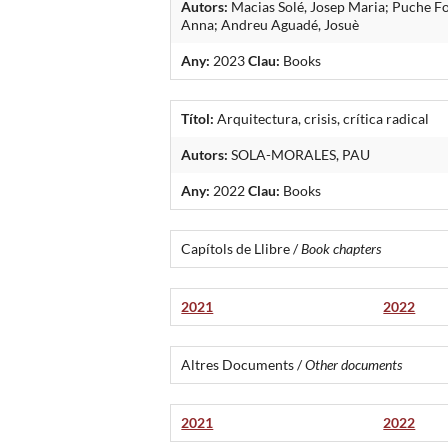
Autors:
Macias Solé, Josep Maria; Puche Fon
Anna; Andreu Aguadé, Josuè
Any:
2023
Clau:
Books
Títol:
Arquitectura, crisis, crítica radical
Autors:
SOLA-MORALES, PAU
Any:
2022
Clau:
Books
Capítols de Llibre /
Book chapters
2021
2022
Altres Documents /
Other documents
2021
2022