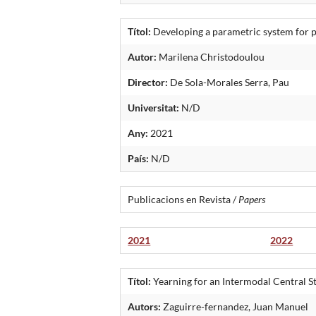
Títol:
Developing a parametric system for 
Autor:
Marilena Christodoulou
Director:
De Sola-Morales Serra, Pau
Universitat:
N/D
Any:
2021
País:
N/D
Publicacions en Revista /
Papers
2021
2022
Títol:
Yearning for an Intermodal Central S
Autors:
Zaguirre-fernandez, Juan Manuel