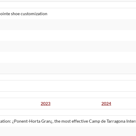
pointe shoe customization
2023
2024
tation: ¿Ponent-Horta Gran¿, the most effective Camp de Tarragona Inte