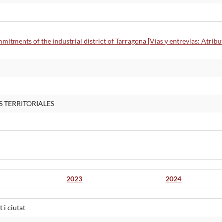
mmitments of the industrial district of Tarragona [Vías y entrevías: Atrib
S TERRITORIALES
2023
2024
i ciutat