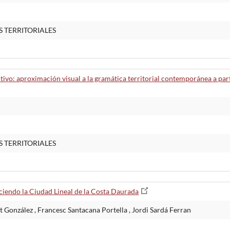
S TERRITORIALES
sitivo: aproximación visual a la gramática territorial contemporánea a pa
S TERRITORIALES
ociendo la Ciudad Lineal de la Costa Daurada
González , Francesc Santacana Portella , Jordi Sardá Ferran