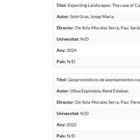
Títol:
Expecting Landscapes: The case of C
Autor:
Solé Gras, Josep Maria
Director:
De Sola-Morales Serra, Pau; Sardà
Universitat:
N/D
Any:
2024
País:
N/D
Títol:
Geopronósticos de asentamientos con c
Autor:
Ulloa Espíndola, René Esteban
Director:
De Sola-Morales Serra, Pau; Pere
Universitat:
N/D
Any:
2022
País:
N/D