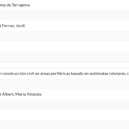
amp de Tarragona
 Ferran, Jordi
onstrucción civil en áreas periféricas basado en autómatas celulares, c
z Albert, Maria Yolanda