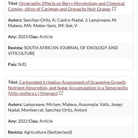
Títol:
Orographic Effects on Berry Morphology and Chemical
Compo- sition of Carignan and Grenache Noir Grapes
Autors:
Sanchez-Ortiz, A; Castro-Nadal, J; Lampreave, M;
Mateos, MA; Mateo-Sanz, JM; Sok, V
Any:
2023
Clau:
Article
Revista:
SOUTH AFRICAN JOURNAL OF ENOLOGY AND
VITICULTURE
País:
N/D
Títol:
Carbonated Irrigation Assessment of Grapevine Growth,
Nutrient Absorption, and Sugar Accumulation in a Tempranillo
(Vitis vinifera L.) Vineyard
Autors:
Lampreave, Miriam; Mateos, Assumpta; Valls, Josep;
Nadal, Montserrat; Sanchez-Ortiz, Antoni
Any:
2022
Clau:
Article
Revista:
Agriculture (Switzerland)