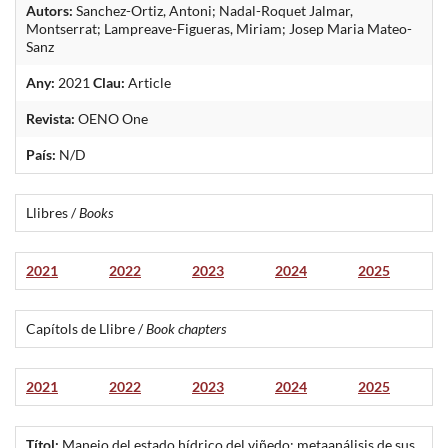
Autors:
Sanchez-Ortiz, Antoni; Nadal-Roquet Jalmar,
Montserrat; Lampreave-Figueras, Miriam; Josep Maria Mateo-
Sanz
Any:
2021
Clau:
Article
Revista:
OENO One
País:
N/D
Llibres /
Books
2021
2022
2023
2024
2025
Capítols de Llibre /
Book chapters
2021
2022
2023
2024
2025
Títol:
Manejo del estado hídrico del viñedo: metaanálisis de sus