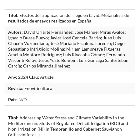
Títol:
Efectos de la aplicación del riego en la vid. Metanálisis de
resultados de ensayos realizados en España
Autors:
David Uriarte Hernández; José Manuel Mirás Avalos;
Ignacio Buesa Pueyo; Javier José Cancela Barrio; Juan Luis
Chacón Vozmediano; José Mariano Escalona Lorenzo; Diego
Sebastiano Intrigliolo Molina; Miriam Lampreave Figueras;
Amelia Montoro Rodríguez; Luis Rivacoba Gómez; Fernando
Visconti Reluy; Jesús Yuste Bombín; Luis Gonzaga Santesteban
García; Carlos Miranda Jiménez
Any:
2024
Clau:
Article
Revista:
Enoviticultura
País:
N/D
Títol:
Addressing Water Stress and Climate Variability in the
Mediterranean: Study of Regulated Deficit Irrigation (RDI) and
Non-Irrigation (NI) in Tempranillo and Cabernet Sauvignon
(Vitis vinifera L.)