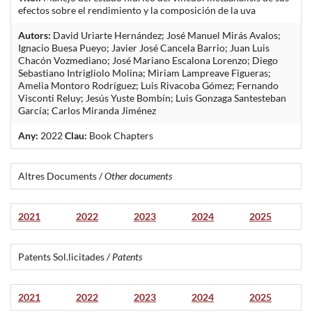
efectos sobre el rendimiento y la composición de la uva
Autors:
David Uriarte Hernández; José Manuel Mirás Avalos;
Ignacio Buesa Pueyo; Javier José Cancela Barrio; Juan Luis
Chacón Vozmediano; José Mariano Escalona Lorenzo; Diego
Sebastiano Intrigliolo Molina; Miriam Lampreave Figueras;
Amelia Montoro Rodríguez; Luis Rivacoba Gómez; Fernando
Visconti Reluy; Jesús Yuste Bombín; Luis Gonzaga Santesteban
García; Carlos Miranda Jiménez
Any:
2022
Clau:
Book Chapters
Altres Documents /
Other documents
2021
2022
2023
2024
2025
Patents Sol.licitades /
Patents
2021
2022
2023
2024
2025