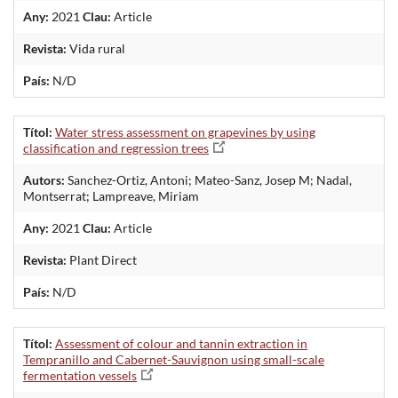
Any:
2021
Clau:
Article
Revista:
Vida rural
País:
N/D
Títol:
Water stress assessment on grapevines by using
classification and regression trees
Autors:
Sanchez-Ortiz, Antoni; Mateo-Sanz, Josep M; Nadal,
Montserrat; Lampreave, Miriam
Any:
2021
Clau:
Article
Revista:
Plant Direct
País:
N/D
Títol:
Assessment of colour and tannin extraction in
Tempranillo and Cabernet-Sauvignon using small-scale
fermentation vessels