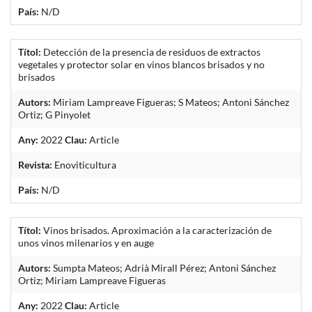
País:
N/D
Títol:
Detección de la presencia de residuos de extractos
vegetales y protector solar en vinos blancos brisados y no
brisados
Autors:
Miriam Lampreave Figueras; S Mateos; Antoni Sánchez
Ortiz; G Pinyolet
Any:
2022
Clau:
Article
Revista:
Enoviticultura
País:
N/D
Títol:
Vinos brisados. Aproximación a la caracterización de
unos vinos milenarios y en auge
Autors:
Sumpta Mateos; Adrià Mirall Pérez; Antoni Sánchez
Ortiz; Miriam Lampreave Figueras
Any:
2022
Clau:
Article