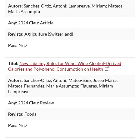
Autors:
Sanchez-Ortiz, Antoni; Lampreave, Miriam; Mateos,
Maria Assumpta
Any:
2024
Clau:
Article
Revista:
Agriculture (Switzerland)
País:
N/D
Títol:
New Labeling Rules for Wine: Wine Alcohol-Derived
Calories and Polyphenol Consumption on Health
Autors:
Sanchez-Ortiz, Antoni; Mateo-Sanz, Josep Maria;
Mateos-Fernandez, Maria Assumpta; Figueras, Miriam
Lampreave
Any:
2024
Clau:
Review
Revista:
Foods
País:
N/D