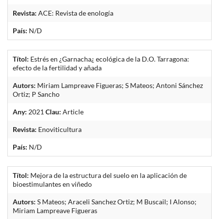
Revista:
ACE: Revista de enología
País:
N/D
Títol:
Estrés en ¿Garnacha¿ ecológica de la D.O. Tarragona:
efecto de la fertilidad y añada
Autors:
Miriam Lampreave Figueras; S Mateos; Antoni Sánchez
Ortiz; P Sancho
Any:
2021
Clau:
Article
Revista:
Enoviticultura
País:
N/D
Títol:
Mejora de la estructura del suelo en la aplicación de
bioestimulantes en viñedo
Autors:
S Mateos; Araceli Sanchez Ortiz; M Buscail; I Alonso;
Miriam Lampreave Figueras