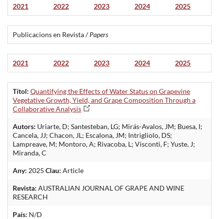
2021
2022
2023
2024
2025
Publicacions en Revista /
Papers
2021
2022
2023
2024
2025
Títol:
Quantifying the Effects of Water Status on Grapevine
Vegetative Growth, Yield, and Grape Composition Through a
Collaborative Analysis
Autors:
Uriarte, D; Santesteban, LG; Mirás-Avalos, JM; Buesa, I;
Cancela, JJ; Chacon, JL; Escalona, JM; Intrigliolo, DS;
Lampreave, M; Montoro, A; Rivacoba, L; Visconti, F; Yuste, J;
Miranda, C
Any:
2025
Clau:
Article
Revista:
AUSTRALIAN JOURNAL OF GRAPE AND WINE
RESEARCH
País:
N/D