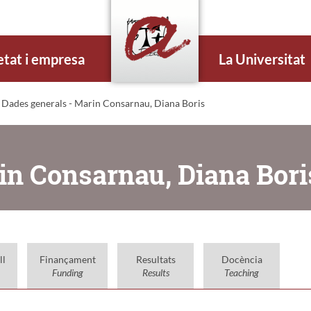
etat i empresa
La Universitat
 Dades generals - Marin Consarnau, Diana Boris
in Consarnau, Diana Bori
ll
Finançament
Resultats
Docència
Funding
Results
Teaching