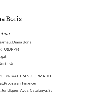
a Boris
ation
sarnau, Diana Boris
ea
: U(DPPF)
egat
Doctor/a
DRET PRIVAT TRANSFORMATIU
vat,Processal i Financer
s Jurídiques. Avda. Catalunya, 35