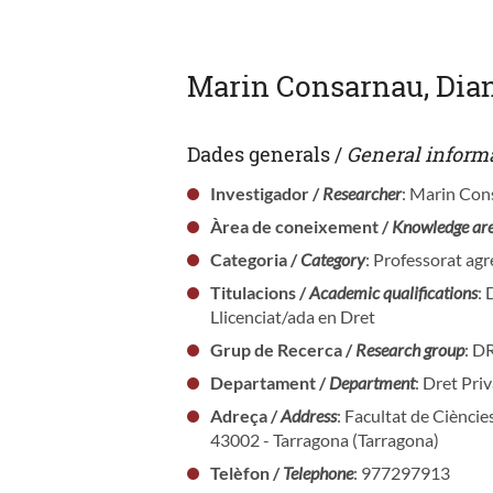
Marin Consarnau, Dian
Dades generals /
General inform
Investigador /
Researcher
: Marin Con
Àrea de coneixement /
Knowledge ar
Categoria /
Category
: Professorat agr
Titulacions /
Academic qualifications
: 
Llicenciat/ada en Dret
Grup de Recerca /
Research group
: 
Departament /
Department
: Dret Pri
Adreça /
Address
: Facultat de Cièncie
43002 - Tarragona (Tarragona)
Telèfon /
Telephone
: 977297913