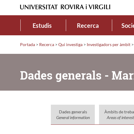
Estudis
Recerca
Soci
Portada
>
Recerca
>
Qui investiga
>
Investigadors per àmbit
>
Dades generals - Mar
Dades generals
Àmbits de treba
General information
Areas of interest