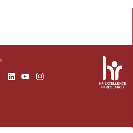
s
ok
Linkedin
Instagram
itter
Youtube