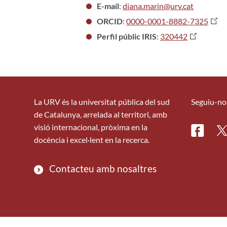
E-mail
:
diana.marin@urv.cat
ORCID
:
0000-0001-8882-7325
Perfil públic IRIS
:
320442
La URV és la universitat pública del sud
Seguiu-no
de Catalunya, arrelada al territori, amb
visió internacional, pròxima en la
Facebo
Tw
docència i excel·lent en la recerca.
Contacteu amb nosaltres