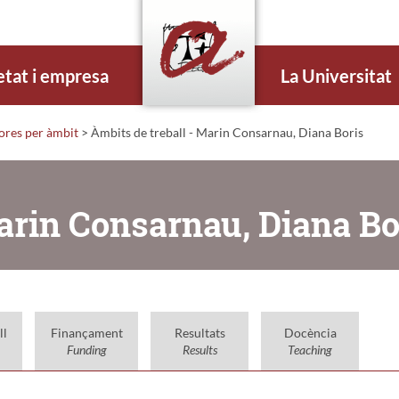
etat i empresa
La Universitat
dores per àmbit
> Àmbits de treball - Marin Consarnau, Diana Boris
Marin Consarnau, Diana Bo
ll
Finançament
Resultats
Docència
Funding
Results
Teaching