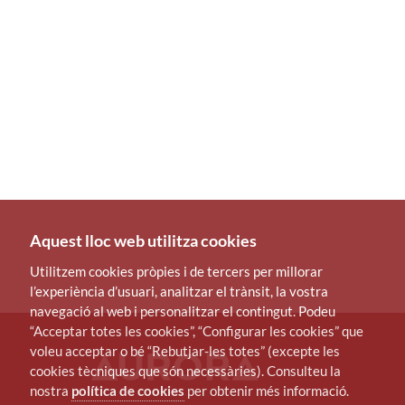
Aquest lloc web utilitza cookies
Utilitzem cookies pròpies i de tercers per millorar
l’experiència d’usuari, analitzar el trànsit, la vostra
navegació al web i personalitzar el contingut. Podeu
“Acceptar totes les cookies”, “Configurar les cookies” que
voleu acceptar o bé “Rebutjar-les totes” (excepte les
cookies tècniques que són necessàries). Consulteu la
nostra
política de cookies
per obtenir més informació.