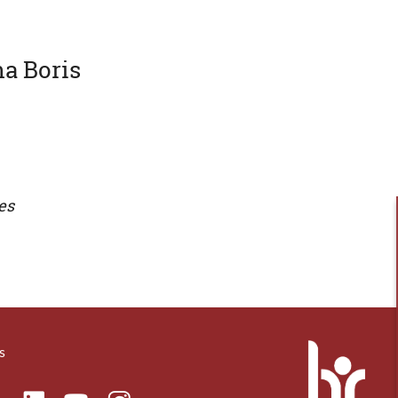
a Boris
es
s