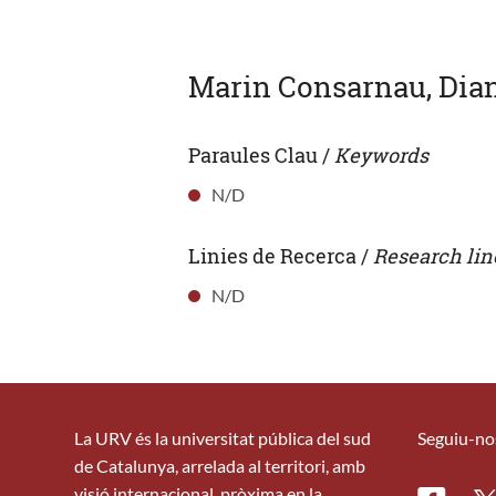
Marin Consarnau, Dian
Paraules Clau /
Keywords
N/D
Linies de Recerca /
Research lin
N/D
La URV és la universitat pública del sud
Seguiu-no
de Catalunya, arrelada al territori, amb
visió internacional, pròxima en la