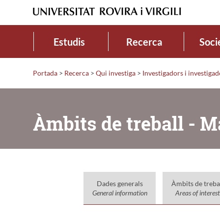
Estudis
Recerca
Soci
Portada
>
Recerca
>
Qui investiga
>
Investigadors i investiga
Àmbits de treball - 
Dades generals
Àmbits de treba
General information
Areas of interest