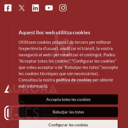
Facebook
Linkedin
Instagram
Twitter
Youtube
Aquest lloc web utilitza cookies
Utilitzem cookies pròpies i de tercers per millorar
l’experiència d’usuari, analitzar el trànsit, la vostra
navegació al web i personalitzar el contingut. Podeu
“Acceptar totes les cookies”, “Configurar les cookies”
que voleu acceptar o bé “Rebutjar-les totes” (excepte
les cookies tècniques que són necessàries).
Consulteu la nostra
política de cookies
per obtenir
més informació.
Accepta totes les cookies
Rebutjar-les totes
Configurar les cookies