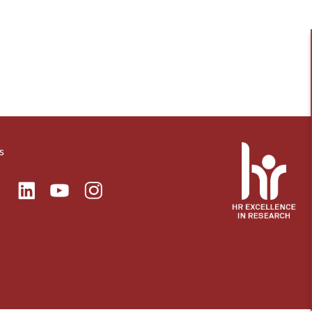
s
ok
Linkedin
Instagram
itter
Youtube