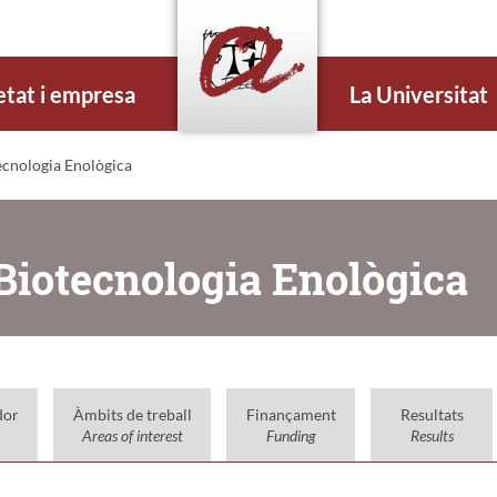
etat i empresa
La Universitat
ecnologia Enològica
 Biotecnologia Enològica
dor
Àmbits de treball
Finançament
Resultats
Areas of interest
Funding
Results