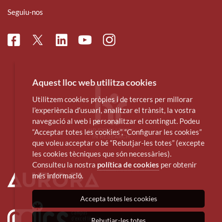
Seguiu-nos
Facebook
Linkedin
Instagram
Twitter
Youtube
Aquest lloc web utilitza cookies
Utilitzem cookies pròpies i de tercers per millorar
l’experiència d’usuari, analitzar el trànsit, la vostra
navegació al web i personalitzar el contingut. Podeu
“Acceptar totes les cookies”, “Configurar les cookies”
que voleu acceptar o bé “Rebutjar-les totes” (excepte
les cookies tècniques que són necessàries).
Consulteu la nostra
política de cookies
per obtenir
més informació.
Accepta totes les cookies
Rebutjar-les totes